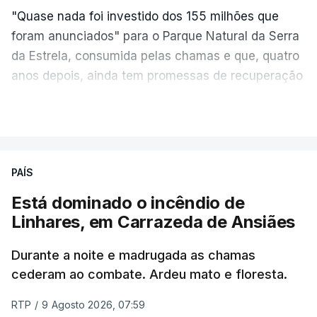
"Quase nada foi investido dos 155 milhões que
foram anunciados" para o Parque Natural da Serra
da Estrela, consumida pelas chamas e que, quatro
anos depois, ainda tem promessas de recuperação
por cumprir.
VER MAIS
ERRO
100
PAÍS
ERROR ON HTML5 MEDIA ELEMENT
Está dominado o incêndio de
Linhares, em Carrazeda de Ansiães
ESTE CONTEÚDO ESTÁ NESTE
MOMENTO INDISPONÍVEL
Durante a noite e madrugada as chamas
cederam ao combate. Ardeu mato e floresta.
RTP
/
9 Agosto 2026, 07:59