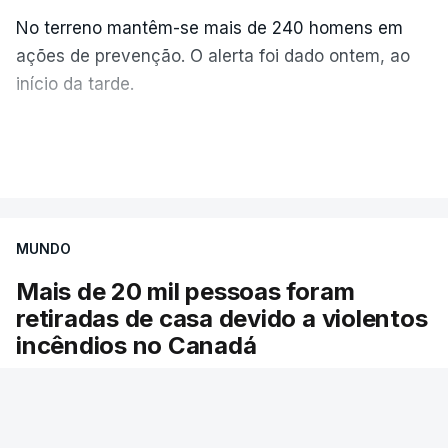
No terreno mantêm-se mais de 240 homens em
ações de prevenção. O alerta foi dado ontem, ao
início da tarde.
Mais de 20 mil pessoas foram retiradas de casa
VER MAIS
por causa dos violentos incêndios no Canadá
MUNDO
Mais de 20 mil pessoas foram
retiradas de casa devido a violentos
incêndios no Canadá
Milhares de pessoas têm ordem de evacuação.
O governo da província declarou o estado de
emergência por causa de dezenas de incêndios