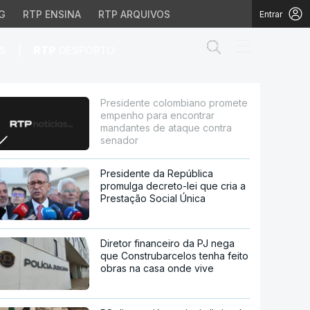
G
RTP ENSINA
RTP ARQUIVOS
Entrar
Abrir campo de
|
S
RTP
DESPORTO
para encontrar mandant
Presidente colombiano promete
empenho para encontrar
mandantes de ataque contra
senador
Presidente da República
promulga decreto-lei que cria a
Prestação Social Única
Diretor financeiro da PJ nega
que Construbarcelos tenha feito
obras na casa onde vive