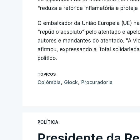
"reduza a retórica inflamatória e protej
O embaixador da União Europeia (UE) na 
"repúdio absoluto" pelo atentado e apel
autores e mandantes do atentado. "A vio
afirmou, expressando a `total solidaried
político.
TÓPICOS
Colômbia
,
Glock
,
Procuradoria
POLÍTICA
Presidente da R