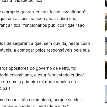
sua atividade política.
e o próprio guarda-costas fosse investigado",
 que um assassino pode atuar sobre uma
rança" dos "funcionários públicos" que "são
los de segurança que, sem dúvida, neste caso
áveis, a começar pelos responsáveis pela sua
ros opositores do governo de Petro, foi
oria colombiana, e está "em estado crítico"
rdo com o primeiro relatório médico da
 país.
s da oposição colombiana, porque se eles
a também não terá liberdade e vida",