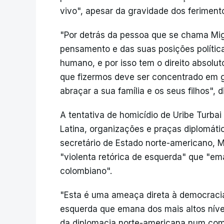
vivo", apesar da gravidade dos feriment
"Por detrás da pessoa que se chama Mi
pensamento e das suas posições polític
humano, e por isso tem o direito absolu
que fizermos deve ser concentrado em ga
abraçar a sua família e os seus filhos", d
A tentativa de homicídio de Uribe Turba
Latina, organizações e praças diplomát
secretário de Estado norte-americano, M
"violenta retórica de esquerda" que "em
colombiano".
"Esta é uma ameaça direta à democracia 
esquerda que emana dos mais altos níve
da diplomacia norte-americana num com