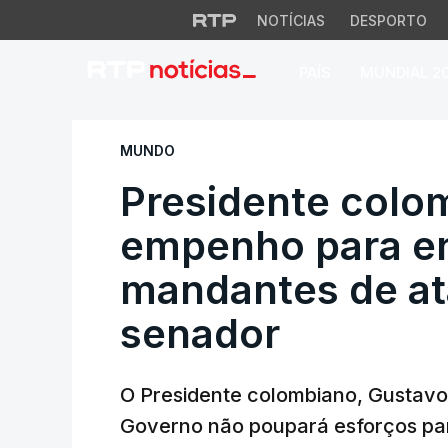
NOTÍCIAS
DESPORTO
PAÍS
MUNDIAL 2
Presidente colomb
MUNDO
Presidente colo
empenho para e
mandantes de at
senador
O Presidente colombiano, Gustavo
Governo não poupará esforços pa