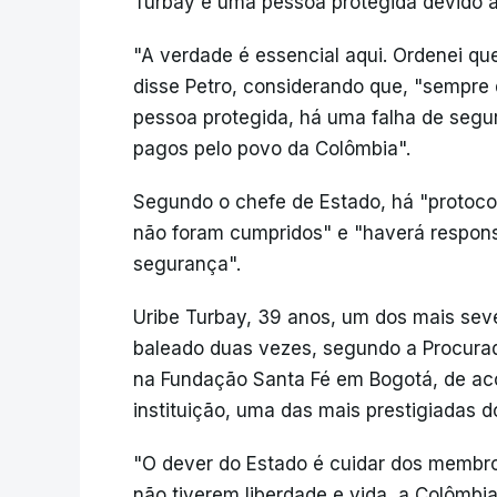
Turbay é uma pessoa protegida devido à 
"A verdade é essencial aqui. Ordenei qu
disse Petro, considerando que, "sempre
pessoa protegida, há uma falha de segu
pagos pelo povo da Colômbia".
Segundo o chefe de Estado, há "protoco
não foram cumpridos" e "haverá respons
segurança".
Uribe Turbay, 39 anos, um dos mais seve
baleado duas vezes, segundo a Procurad
na Fundação Santa Fé em Bogotá, de aco
instituição, uma das mais prestigiadas do
"O dever do Estado é cuidar dos membro
não tiverem liberdade e vida, a Colômbi