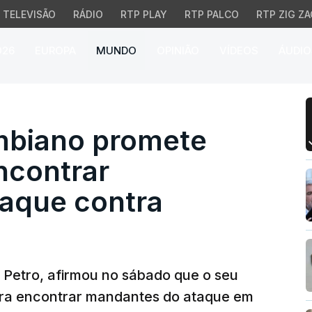
TELEVISÃO
RÁDIO
RTP PLAY
RTP PALCO
RTP ZIG ZA
026
EUROPA
MUNDO
OPINIÃO
VÍDEOS
ÁUDIO
iano promete empenho 
mbiano promete
ncontrar
aque contra
 Petro, afirmou no sábado que o seu
ra encontrar mandantes do ataque em