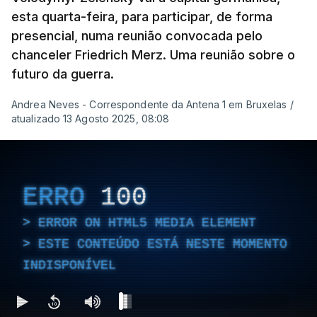
esta quarta-feira, para participar, de forma
presencial, numa reunião convocada pelo
chanceler Friedrich Merz. Uma reunião sobre o
futuro da guerra.
Andrea Neves - Correspondente da Antena 1 em Bruxelas
/
atualizado 13 Agosto 2025, 08:08
ERRO
100
ERROR ON HTML5 MEDIA ELEMENT
ESTE CONTEÚDO ESTÁ NESTE MOMENTO
INDISPONÍVEL