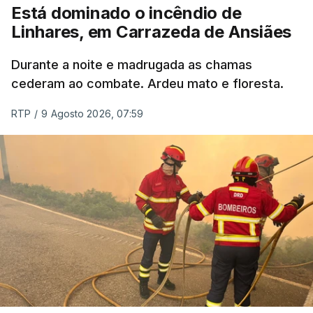
Está dominado o incêndio de
Linhares, em Carrazeda de Ansiães
ESTE CONTEÚDO ESTÁ NESTE
MOMENTO INDISPONÍVEL
Durante a noite e madrugada as chamas
cederam ao combate. Ardeu mato e floresta.
RTP
/
9 Agosto 2026, 07:59