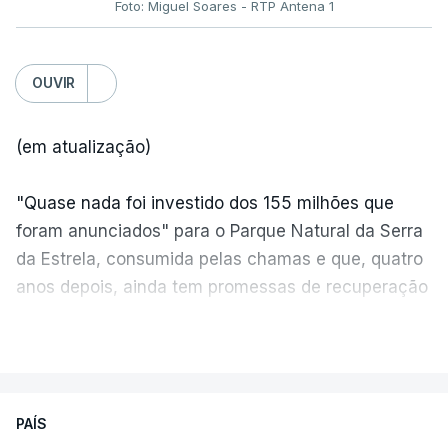
Foto: Miguel Soares - RTP Antena 1
OUVIR
(em atualização)
"Quase nada foi investido dos 155 milhões que
foram anunciados" para o Parque Natural da Serra
da Estrela, consumida pelas chamas e que, quatro
anos depois, ainda tem promessas de recuperação
por cumprir.
VER MAIS
ERRO
100
PAÍS
ERROR ON HTML5 MEDIA ELEMENT