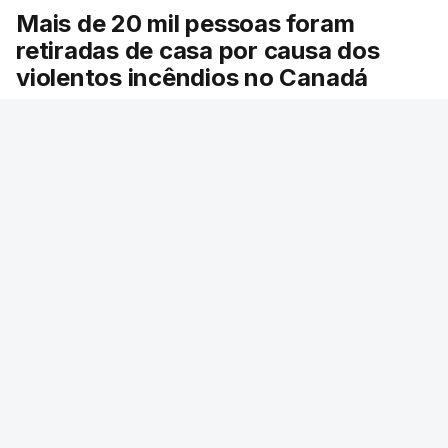
Mais de 20 mil pessoas foram
retiradas de casa por causa dos
violentos incêndios no Canadá
Milhares de pessoas têm ordem de evacuação.
O governo da província declarou o estado de
emergência por causa de dezenas de incêndios
florestais que estão descontrolados.
RTP
/
9 Agosto 2026, 08:03