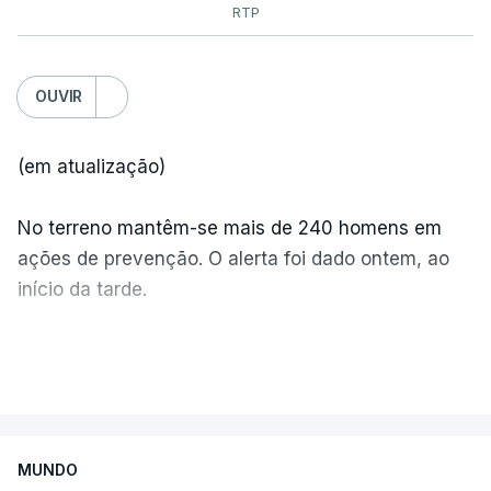
RTP
OUVIR
(em atualização)
No terreno mantêm-se mais de 240 homens em
ações de prevenção. O alerta foi dado ontem, ao
início da tarde.
Mais de 20 mil pessoas foram retiradas de casa
VER MAIS
por causa dos violentos incêndios no Canadá
MUNDO