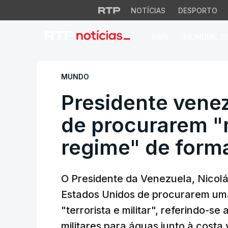
NOTÍCIAS
DESPORTO
PAÍS
MUNDIAL 2
Presidente venezu
MUNDO
Presidente vene
de procurarem 
regime" de forma
O Presidente da Venezuela, Nicolá
Estados Unidos de procurarem um
"terrorista e militar", referindo-s
militares para águas junto à costa