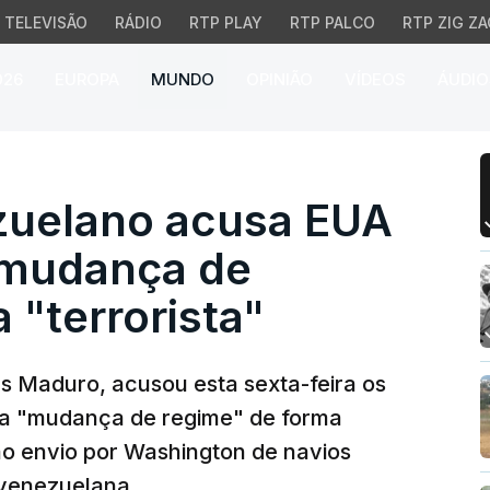
TELEVISÃO
RÁDIO
RTP PLAY
RTP PALCO
RTP ZIG ZA
026
EUROPA
MUNDO
OPINIÃO
VÍDEOS
ÁUDIO
elano acusa EUA de pro
zuelano acusa EUA
"mudança de
 "terrorista"
s Maduro, acusou esta sexta-feira os
a "mudança de regime" de forma
e ao envio por Washington de navios
 venezuelana.