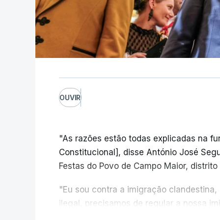
OUVIR
"As razões estão todas explicadas na f
Constitucional], disse António José Segur
Festas do Povo de Campo Maior, distrito 
"Eu sou contra a imigração clandestina,
ilegal, precisamos de regular a nossa i
fronteiras e nada disto é incompatível 