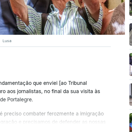
Lusa
undamentação que enviei [ao Tribunal
o aos jornalistas, no final da sua visita às
de Portalegre.
 é preciso combater ferozmente a imigração
migração e precisamos de defender as nossas
com tratarmos com dignidade as pessoas,