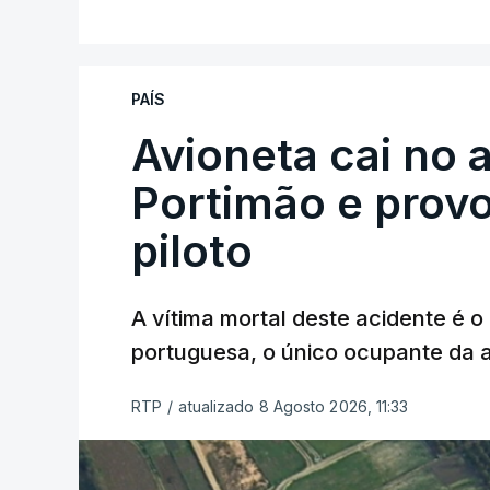
V
designadamente menores e crianças", a
António José Seguro mostrou dúvidas sob
PAÍS
criança.
Avioneta cai no
Portimão e prov
piloto
A vítima mortal deste acidente é o
ERRO
100
portuguesa, o único ocupante da
ERROR ON HTML5 MEDIA ELEMEN
ESTE CONTEÚDO ESTÁ NESTE MO
RTP
/
atualizado 8 Agosto 2026, 11:33