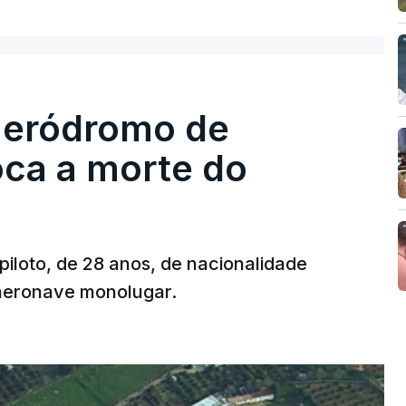
ER MAIS
crescentou.
re se é garantido o superior interesse da
 aeródromo de
oca a morte do
 piloto, de 28 anos, de nacionalidade
 aeronave monolugar.
T
MENTO INDISPONÍVEL