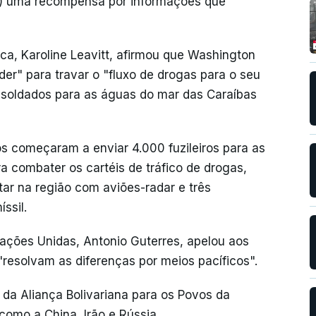
os) uma recompensa por informações que
nca, Karoline Leavitt, afirmou que Washington
er" para travar o "fluxo de drogas para o seu
 e soldados para as águas do mar das Caraíbas
 começaram a enviar 4.000 fuzileiros para as
a combater os cartéis de tráfico de drogas,
tar na região com aviões-radar e três
ssil.
 Nações Unidas, Antonio Guterres, apelou aos
resolvam as diferenças por meios pacíficos".
da Aliança Bolivariana para os Povos da
omo a China, Irão e Rússia.