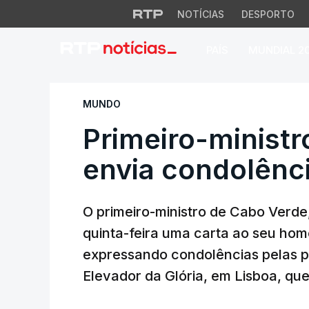
NOTÍCIAS
DESPORTO
PAÍS
MUNDIAL 2
Primeiro-ministro 
MUNDO
Primeiro-minist
envia condolênc
O primeiro-ministro de Cabo Verde,
quinta-feira uma carta ao seu ho
expressando condolências pelas p
Elevador da Glória, em Lisboa, qu