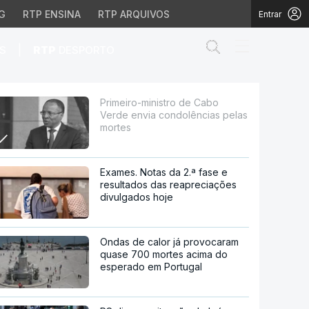
G
RTP ENSINA
RTP ARQUIVOS
Entrar
Abrir campo de
|
S
RTP
DESPORTO
ndolências pelas morte
Primeiro-ministro de Cabo
Verde envia condolências pelas
mortes
Exames. Notas da 2.ª fase e
resultados das reapreciações
divulgados hoje
Ondas de calor já provocaram
quase 700 mortes acima do
esperado em Portugal