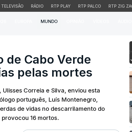
TELEVISÃO
RÁDIO
RTP PLAY
RTP PALCO
RTP ZIG ZA
026
EUROPA
MUNDO
OPINIÃO
VÍDEOS
ÁUDIO
de Cabo Verde envia co
ro de Cabo Verde
ias pelas mortes
 Ulisses Correia e Silva, enviou esta
mólogo português, Luís Montenegro,
erdas de vidas no descarrilamento do
e provocou 16 mortos.