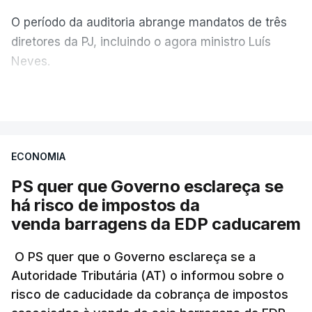
O período da auditoria abrange mandatos de três
diretores da PJ, incluindo o agora ministro Luís
Neves.
VER MAIS
A Judiciária confirma que foi o atual diretor quem
sugeriu esta auditoria e que a ministra concordou.
ECONOMIA
Não há prazos fixados para a conclusão desta
avaliação à Polícia Judiciária.
PS quer que Governo esclareça se
há risco de impostos da
Do início da polémica com a revelação de obras a
venda barragens da EDP caducarem
título pessoal, numa propriedade no Alentejo, feitas
pelo mesmo empreiteiro contratado 17 vezes para
O PS quer que o Governo esclareça se a
Autoridade Tributária (AT) o informou sobre o
obras na Polícia Judiciária (PJ) até aos últimos dias,
risco de caducidade da cobrança de impostos
em que até do Governo surgiram ordens para mais