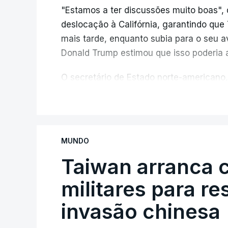
"Estamos a ter discussões muito boas", 
deslocação à Califórnia, garantindo qu
mais tarde, enquanto subia para o seu a
Donald Trump estimou que isso poderia 
O secretário de Estado norte-americano,
de "progressos" nas negociações com o 
V
do estreito.
Segundo o meio de comunicação Axios, qu
MUNDO
e
stá em discussão um acordo temporá
no estreito entre o Irão e o sultanato
Taiwan arranca
militares para r
Este acordo preliminar prevê, segundo o
entre através do estreito utilize uma rot
invasão chinesa
navio que saia siga uma trajetória merid
sem portagens ou direitos de passagem. 