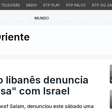
TELEVISÃO
RÁDIO
RTP PLAY
RTP PALCO
RTP ZIG ZA
026
EUROPA
MUNDO
OPINIÃO
VÍDEOS
ÁUDIO
libanês denuncia "escal
riente
o libanês denuncia
sa" com Israel
Nawaf Salam, denunciou este sábado uma