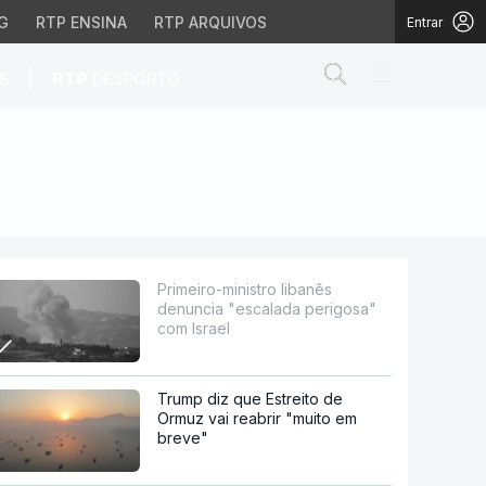
G
RTP ENSINA
RTP ARQUIVOS
Entrar
Abrir campo de
|
S
RTP
DESPORTO
ada perigosa" com Israe
Primeiro-ministro libanês
denuncia "escalada perigosa"
com Israel
Trump diz que Estreito de
Ormuz vai reabrir "muito em
breve"