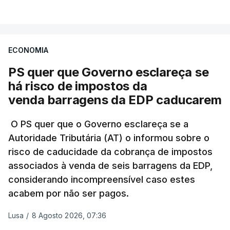
VER MAIS
A Judiciária confirma que foi o atual diretor quem
sugeriu esta auditoria e que a ministra concordou.
ECONOMIA
Não há prazos fixados para a conclusão desta
avaliação à Polícia Judiciária.
PS quer que Governo esclareça se
há risco de impostos da
Do início da polémica com a revelação de obras a
venda barragens da EDP caducarem
título pessoal, numa propriedade no Alentejo, feitas
pelo mesmo empreiteiro contratado 17 vezes para
O PS quer que o Governo esclareça se a
Autoridade Tributária (AT) o informou sobre o
obras na Polícia Judiciária (PJ) até aos últimos dias,
risco de caducidade da cobrança de impostos
em que até do Governo surgiram ordens para mais
associados à venda de seis barragens da EDP,
inquéritos e averiguações aos seus mandatos à
considerando incompreensível caso estes
frente da polícia criminal, Luís Neves está há
acabem por não ser pagos.
praticamente um mês sem sair do topo das
notícias.
Lusa
/
8 Agosto 2026, 07:36