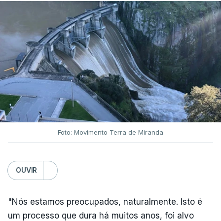
ARTIGOS RELACIONADOS
Nova polémica com Luís
Neves. Ministro nega
favorecimento a construtora
DST
7 Agosto 2026, 20:28
Foto: Movimento Terra de Miranda
Partidos criticam silêncio de
Luís Montenegro nas
polémicas com Luís Neves
OUVIR
atualizado 7 Agosto 2026, 21:04
"Nós estamos preocupados, naturalmente. Isto é
Diretor financeiro da PJ
um processo que dura há muitos anos, foi alvo
nega que Construbarcelos