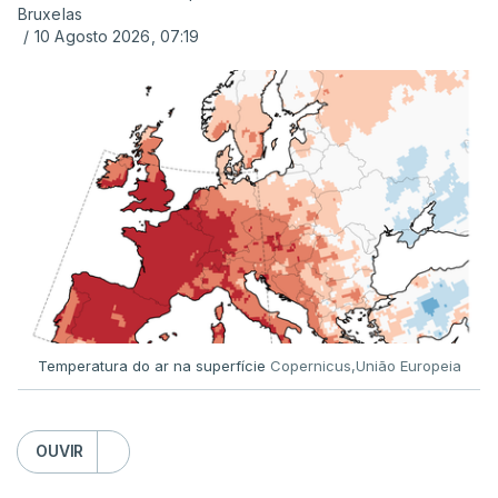
Bruxelas
ERROR ON HTML5 MEDIA ELEMENT
/
10 Agosto 2026, 07:19
ESTE CONTEÚDO ESTÁ NESTE
MOMENTO INDISPONÍVEL
Já a norte, na Escola Secundária de Rio Tinto, uma
outra equipa de reportagem confirmou que
há
mais de 100 pedidos de reapreciação de notas
que aguardam a divulgação.
Temperatura do ar na superfície
Copernicus,União Europeia
Os resultados chegaram a ser enviados à escola
depois da meia-noite desta segunda-feira, mais
concretamente à 0h47, no entanto, ao início da
OUVIR
manhã a afixação ainda não tinha sido feita.