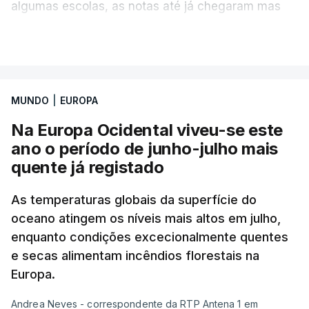
algumas escolas, as notas até já chegaram mas
alguns erros estão a atrasar a afixação das notas.
VER MAIS
Uma das escolas é o Liceu Camões, em Lisboa.
Uma equipa de reportagem da RTP confirmou que
MUNDO
|
EUROPA
tinha chegado o resultado de
14 reapreciações de
exames, mas ainda não tinham sido afixados.
Na Europa Ocidental viveu-se este
ano o período de junho-julho mais
Alguns encarregados de educação e alunos foram
quente já registado
até à escola para ver o resultado mas ainda não
tinha sido divulgado. Alguns pais apontam
As temperaturas globais da superfície do
oceano atingem os níveis mais altos em julho,
incorreções e aguardam a atualização na
enquanto condições excecionalmente quentes
plataforma Inovar.
e secas alimentam incêndios florestais na
Europa.
Andrea Neves - correspondente da RTP Antena 1 em
ERRO
100