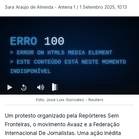
Sara Araújo de Almeida - Antena 1
/
1 Setembro 2025, 10:13
ERRO
100
ERROR ON HTML5 MEDIA ELEMENT
ESTE CONTEÚDO ESTÁ NESTE MOMENTO
INDISPONÍVEL
Foto: Jose Luis Gonzalez - Reuters
Um protesto organizado pela Repórteres Sem
Fronteiras, o movimento Avaaz e a Federação
Internacional De Jornalistas. Uma ação inédita