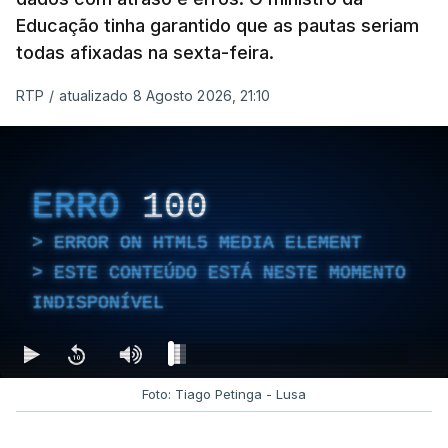
Educação tinha garantido que as pautas seriam
todas afixadas na sexta-feira.
RTP
/
atualizado 8 Agosto 2026, 21:10
ERRO
100
ERROR ON HTML5 MEDIA ELEMENT
ESTE CONTEÚDO ESTÁ NESTE MOMENTO
INDISPONÍVEL
Foto: Tiago Petinga - Lusa