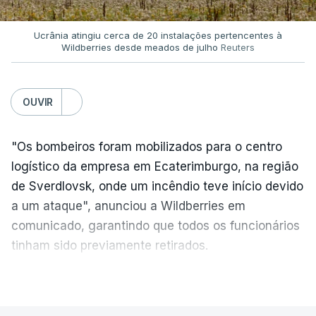
Ucrânia atingiu cerca de 20 instalações pertencentes à
Wildberries desde meados de julho
Reuters
OUVIR
"Os bombeiros foram mobilizados para o centro
logístico da empresa em Ecaterimburgo, na região
de Sverdlovsk, onde um incêndio teve início devido
a um ataque", anunciou a Wildberries em
comunicado, garantindo que todos os funcionários
tinham sido previamente retirados.
Segundo o governador regional, Denis Pasler, três
VER MAIS
drones caíram hoje sobre o telhado do centro