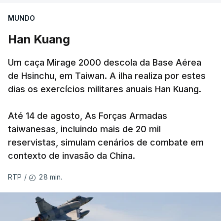
logístico, sem deixar vítimas.
MUNDO
Desde meados de julho, a Ucrânia atingiu cerca de
Han Kuang
20 instalações pertencentes à Wildberries --- uma
plataforma de comércio online muito popular,
Um caça Mirage 2000 descola da Base Aérea
frequentemente chamada de "Amazon russa" ---
de Hsinchu, em Taiwan. A ilha realiza por estes
espalhadas por quase toda a Rússia e na Crimeia
dias os exercícios militares anuais Han Kuang.
anexada.
Até 14 de agosto, As Forças Armadas
Os primeiros ataques, ocorridos na noite de 17 para
taiwanesas, incluindo mais de 20 mil
18 de julho, fizeram oito mortos e quase 90 feridos
reservistas, simulam cenários de combate em
em instalações nas regiões de Moscovo e Tambov
contexto de invasão da China.
(centro-oeste).
28 min.
RTP
/
Desde então, ataques de drones ucranianos
visaram locais próximos a São Petersburgo
(noroeste), Simferopol (na Crimeia), Krasnodar e