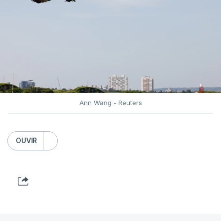
Volgogrado (sul) e também Samara (na margem
leste do rio Volga).
Mais de quatro anos após o início da ofensiva
russa em larga escala contra a Ucrânia, a
diplomacia está estagnada e ambos os países
intensificam os ataques de longo alcance,
provocando um número crescente de vítimas civis.
Ann Wang - Reuters
TÓPICOS
Crimeia Krasnodar Volgogrado
,
OUVIR
Wildberries
,
Petersburgo