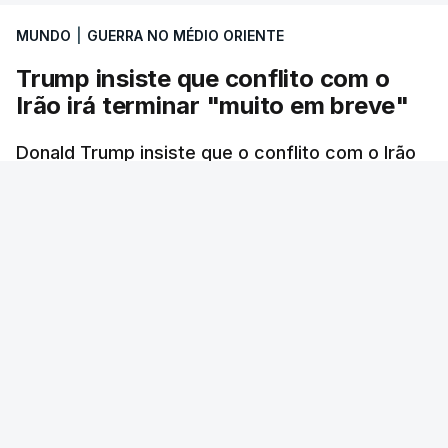
MUNDO
|
GUERRA NO MÉDIO ORIENTE
Trump insiste que conflito com o
Irão irá terminar "muito em breve"
Donald Trump insiste que o conflito com o Irão
está prestes a ter um fim.
RTP
/
atualizado 7 Agosto 2026, 06:45
ERRO
100
ERROR ON HTML5 MEDIA ELEMENT
ESTE CONTEÚDO ESTÁ NESTE MOMENTO
INDISPONÍVEL