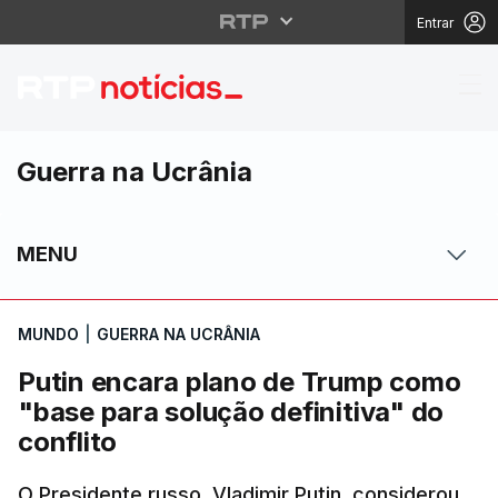
Entrar
Putin encara plano de 
Guerra na Ucrânia
MENU
MUNDO
|
GUERRA NA UCRÂNIA
Putin encara plano de Trump como
"base para solução definitiva" do
conflito
O Presidente russo, Vladimir Putin, considerou