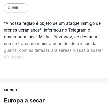
OUVIR
"A nossa região é objeto de um ataque inimigo de
drones ucranianos", informou no Telegram o
governador local, Mikhail Yevrayev, ao destacar
que se tratou do maior ataque desde o início da
guerra, com as defesas antiaéreas russas a abater
88 drones.
Por sua vez, o Ministério da Defesa da Rússia
VER MAIS
reportou hoje o abate de 605 drones ucranianos de
asa fixa sobre 18 regiões russas, a anexada
península da Crimeia e os mares Negro e de Azov.
MUNDO
Europa a secar
O ataque ucraniano desta noite superou os
recordes anteriores: 556 drones a 17 de maio, 555