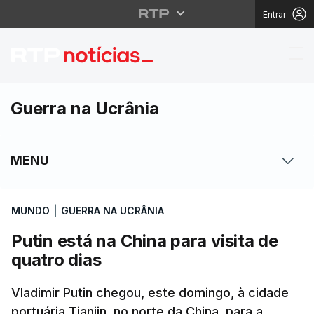
Entrar
Putin está na China par
Guerra na Ucrânia
MENU
MUNDO
|
GUERRA NA UCRÂNIA
Putin está na China para visita de
quatro dias
Vladimir Putin chegou, este domingo, à cidade
portuária Tianjin, no norte da China, para a