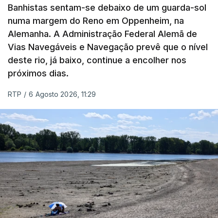
Banhistas sentam-se debaixo de um guarda-sol
a 18 de junho e 389 a 25 de março. Segundo
numa margem do Reno em Oppenheim, na
Yevrayev, não houve mortos nem feridos em
Alemanha. A Administração Federal Alemã de
consequência do ataque massivo contra Yaroslavl.
Vias Navegáveis e Navegação prevê que o nível
deste rio, já baixo, continue a encolher nos
"Ardeu uma casa particular, em vários edifícios as
próximos dias.
janelas sofreram danos, vários automóveis foram
danificados. Todas as vítimas receberão
RTP
/
6 Agosto 2026, 11:29
indemnizações", indicou, ao referir que "em outros
locais também pode haver destroços de drones" .
Yevrayev acrescentou que devido ao ataque a
circulação na autoestrada para Moscovo foi
interrompida e apelou à população para que "se
abstenha de viagens nesta direção ou nas suas
proximidades ou que escolha uma rota alternativa".