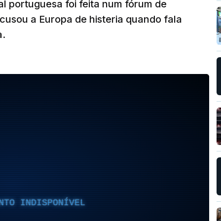
tal portuguesa foi feita num fórum de
cusou a Europa de histeria quando fala
a.
NTO INDISPONÍVEL