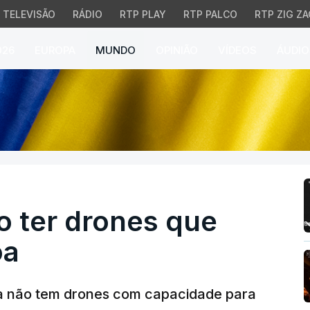
TELEVISÃO
RÁDIO
RTP PLAY
RTP PALCO
RTP ZIG ZA
026
EUROPA
MUNDO
OPINIÃO
VÍDEOS
ÁUDIO
 ter drones que cheguem
o ter drones que
oa
sia não tem drones com capacidade para