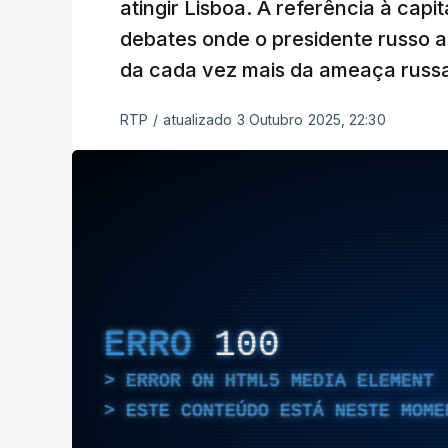
atingir Lisboa. A referência à capi
debates onde o presidente russo a
da cada vez mais da ameaça russ
RTP
/
atualizado 3 Outubro 2025, 22:30
ERRO
100
ERROR ON HTML5 MEDIA ELEMENT
ESTE CONTEÚDO ESTÁ NESTE MOME