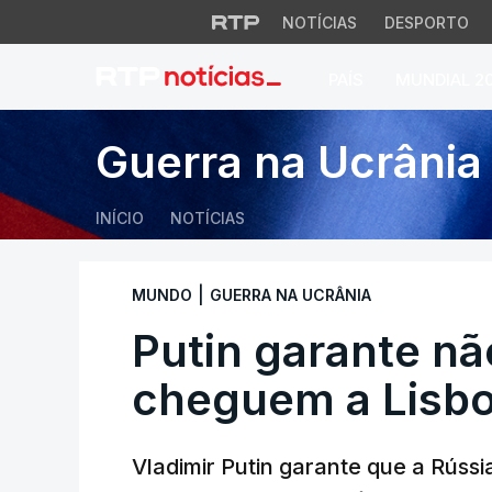
NOTÍCIAS
DESPORTO
PAÍS
MUNDIAL 2
Putin garante não
Guerra na Ucrânia
INÍCIO
NOTÍCIAS
|
MUNDO
GUERRA NA UCRÂNIA
Putin garante nã
cheguem a Lisb
Vladimir Putin garante que a Rús