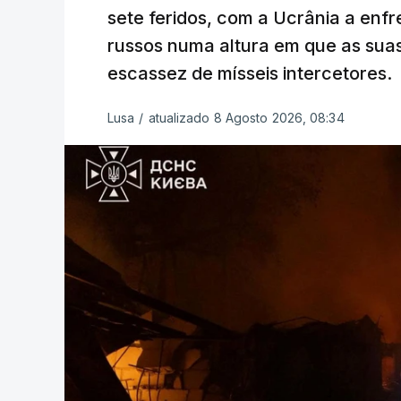
sete feridos, com a Ucrânia a enf
russos numa altura em que as su
escassez de mísseis intercetores.
Lusa
/
atualizado 8 Agosto 2026, 08:34