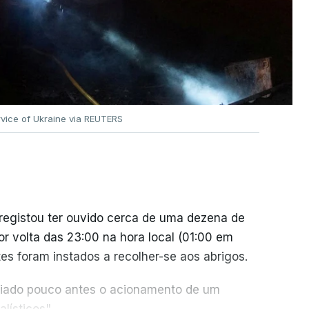
vice of Ukraine via REUTERS
 registou ter ouvido cerca de uma dezena de
or volta das 23:00 na hora local (01:00 em
es foram instados a recolher-se aos abrigos.
nciado pouco antes o acionamento de um