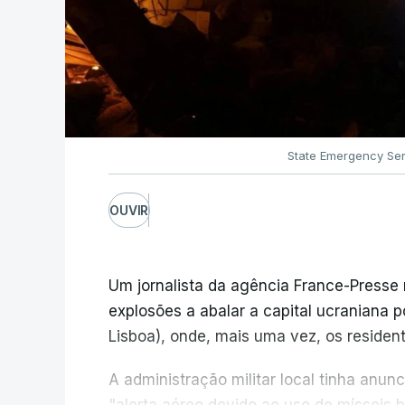
State Emergency Ser
OUVIR
Um jornalista da agência France-Presse
explosões a abalar a capital ucraniana p
Lisboa), onde, mais uma vez, os resident
A administração militar local tinha anu