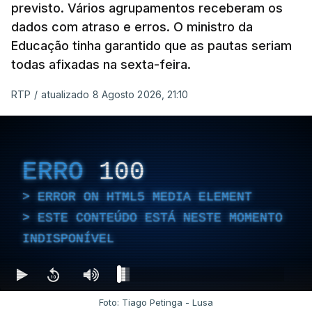
previsto. Vários agrupamentos receberam os
dados com atraso e erros. O ministro da
Educação tinha garantido que as pautas seriam
todas afixadas na sexta-feira.
RTP
/
atualizado 8 Agosto 2026, 21:10
ERRO
100
ERROR ON HTML5 MEDIA ELEMENT
ESTE CONTEÚDO ESTÁ NESTE MOMENTO
INDISPONÍVEL
Foto: Tiago Petinga - Lusa