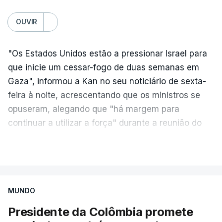
OUVIR
"Os Estados Unidos estão a pressionar Israel para
que inicie um cessar-fogo de duas semanas em
Gaza", informou a Kan no seu noticiário de sexta-
feira à noite, acrescentando que os ministros se
opuseram, alegando que "há margem para
continuar a utilizar a força" durante a reunião do
Gabinete de Segurança de quinta-feira.
VER MAIS
A ideia de uma trégua tem a ver com a
necessidade de travar os ataques com vista à
aplicação do plano de desarmamento do Hamas.
MUNDO
Presidente da Colômbia promete
Além disso, o correspondente do canal de