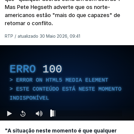
Mas Pete Hegseth adverte que os norte-
americanos estão "mais do que capazes" de
retomar o conflito.
RTP
/
atualizado 30 Maio 2026, 09:41
ERRO
100
ERROR ON HTML5 MEDIA ELEMENT
ESTE CONTEÚDO ESTÁ NESTE MOMENTO
INDISPONÍVEL
"A situação neste momento é que qualquer