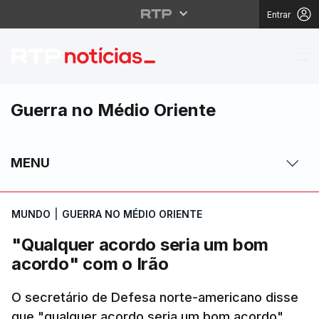
Entrar
"Qualquer acordo seri
Guerra no Médio Oriente
MENU
MUNDO
|
GUERRA NO MÉDIO ORIENTE
"Qualquer acordo seria um bom
acordo" com o Irão
O secretário de Defesa norte-americano disse
que "qualquer acordo seria um bom acordo".