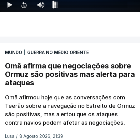
advertiu durante a reunião o brigadeiro-general Ofir
Mizrahi-Rozen, chefe da inteligência militar do
Exército israelita, em declarações citadas pelo
jornal Israel Hayom e reproduzidas por outros
meios de comunicação social do país.
MUNDO
|
GUERRA NO MÉDIO ORIENTE
"É evidente que o Hamas está a tentar passar-nos
Omã afirma que negociações sobre
a responsabilidade", acrescentou Mizrahi-Rozen.
Ormuz são positivas mas alerta para
Por seu lado, David Zini, chefe do Shin Bet -- o
ataques
serviço de segurança interna israelita --, advertiu o
Omã afirmou hoje que as conversações com
gabinete de que o acordo do Hamas sobre o roteiro
Teerão sobre a navegação no Estreito de Ormuz
para Gaza é uma "emboscada estratégica",
são positivas, mas alertou que os ataques
destinada a ganhar tempo e a garantir que Israel
contra navios podem afetar as negociações.
não volte a operar em Gaza antes das eleições,
previstas para o outono.
Lusa
/
8 Agosto 2026, 21:39