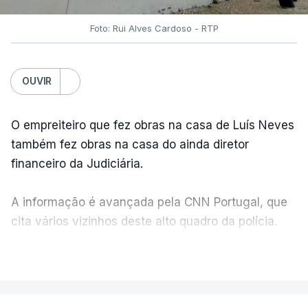
Foto: Rui Alves Cardoso - RTP
OUVIR
O empreiteiro que fez obras na casa de Luís Neves
também fez obras na casa do ainda diretor
financeiro da Judiciária.
A informação é avançada pela CNN Portugal, que
cita vários vizinhos deste alto quadro da polícia.
VER MAIS
Foi o diretor financeiro, Álvaro Pires, que assumiu a
responsabilidade de sugerir as instalações da
Construbarcelos para acolher um atrelado