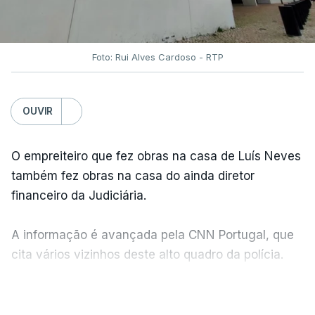
Foto: Rui Alves Cardoso - RTP
OUVIR
O empreiteiro que fez obras na casa de Luís Neves
também fez obras na casa do ainda diretor
financeiro da Judiciária.
A informação é avançada pela CNN Portugal, que
cita vários vizinhos deste alto quadro da polícia.
VER MAIS
Foi o diretor financeiro, Álvaro Pires, que assumiu a
responsabilidade de sugerir as instalações da