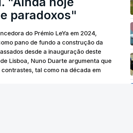
. "Ainda hoje
e paradoxos"
vencedora do Prémio LeYa em 2024,
 como pano de fundo a construção da
 passados desde a inauguração deste
 de Lisboa, Nuno Duarte argumenta que
e contrastes, tal como na década em
38 min.
 edição) - RTP
/