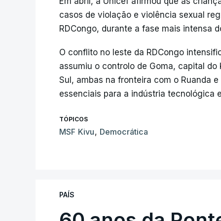
Em abril, a Unicef afirmou que as cria
casos de violação e violência sexual reg
RDCongo, durante a fase mais intensa do
O conflito no leste da RDCongo intensifi
assumiu o controlo de Goma, capital do 
Sul, ambas na fronteira com o Ruanda e 
essenciais para a indústria tecnológica 
TÓPICOS
MSF Kivu
,
Democrática
PAÍS
60 anos da Ponte