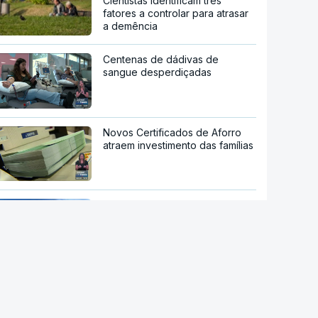
Cientistas identificam três
fatores a controlar para atrasar
a demência
Centenas de dádivas de
sangue desperdiçadas
Novos Certificados de Aforro
atraem investimento das famílias
Após tempestades. "Praias
mantêm capacidade de
recuperação natural" mas
"gradual e irregular"
NASA confirma que destroços
de foguetão da SpaceX
atingiram a Lua