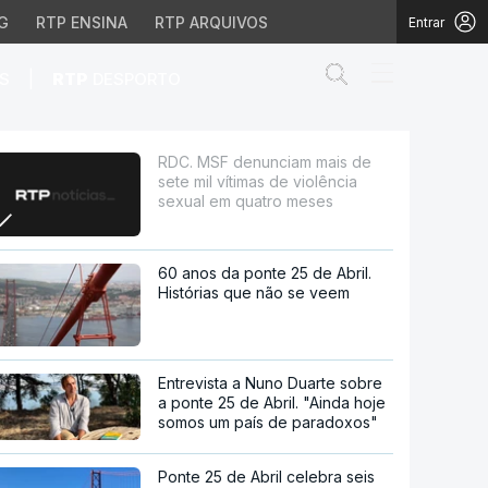
G
RTP ENSINA
RTP ARQUIVOS
Entrar
Abrir campo de
|
S
RTP
DESPORTO
mas de violência sexua
RDC. MSF denunciam mais de
sete mil vítimas de violência
sexual em quatro meses
60 anos da ponte 25 de Abril.
Histórias que não se veem
Entrevista a Nuno Duarte sobre
a ponte 25 de Abril. "Ainda hoje
somos um país de paradoxos"
Ponte 25 de Abril celebra seis