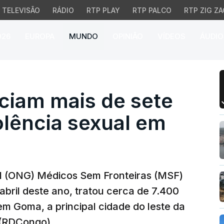
TELEVISÃO
RÁDIO
RTP PLAY
RTP PALCO
RTP ZIG ZA
026
EUROPA
MUNDO
OPINIÃO
VÍDEOS
ÁUDIO
m mais de sete mil víti
iam mais de sete
iolência sexual em
 (ONG) Médicos Sem Fronteiras (MSF)
 abril deste ano, tratou cerca de 7.400
em Goma, a principal cidade do leste da
 (RDCongo).