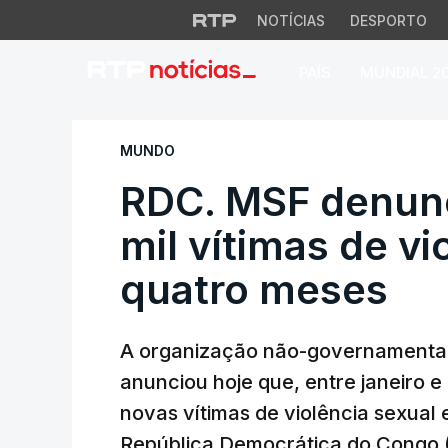
NOTÍCIAS
DESPORTO
PAÍS
MUNDIAL 2
RDC. MSF denuncia
MUNDO
RDC. MSF denunc
mil vítimas de v
quatro meses
A organização não-governamental
anunciou hoje que, entre janeiro e
novas vítimas de violência sexual 
República Democrática do Congo