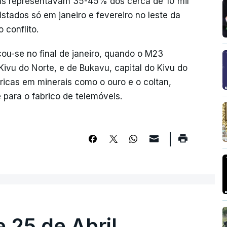
nças representavam 35-45% dos cerca de 10 mil
istados só em janeiro e fevereiro no leste da
 conflito.
cou-se no final de janeiro, quando o M23
Kivu do Norte, e de Bukavu, capital do Kivu do
ricas em minerais como o ouro e o coltan,
e para o fabrico de telemóveis.
 25 de Abril.