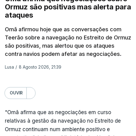
Ormuz são positivas mas alerta para
Por seu lado, David Zini, chefe do Shin Bet -- o
ataques
serviço de segurança interna israelita --, advertiu o
Omã afirmou hoje que as conversações com
gabinete de que o acordo do Hamas sobre o roteiro
Teerão sobre a navegação no Estreito de Ormuz
para Gaza é uma "emboscada estratégica",
são positivas, mas alertou que os ataques
destinada a ganhar tempo e a garantir que Israel
contra navios podem afetar as negociações.
não volte a operar em Gaza antes das eleições,
previstas para o outono.
Lusa
/
8 Agosto 2026, 21:39
Vários ministros, entre os quais Bezalel Smotrich,
Orit Strock, Avi Dichter e Zeev Elkin, todos de
OUVIR
extrema-direita, pressionaram Netanyahu para que
declare formalmente a rejeição de Israel à
aplicação do plano anunciado no final de julho pelo
"Omã afirma que as negociações em curso
Presidente dos Estados Unidos, Donald Trump, e
relativas à gestão da navegação no Estreito de
aprovado pelo Hamas, segundo o qual a milícia
Ormuz continuam num ambiente positivo e