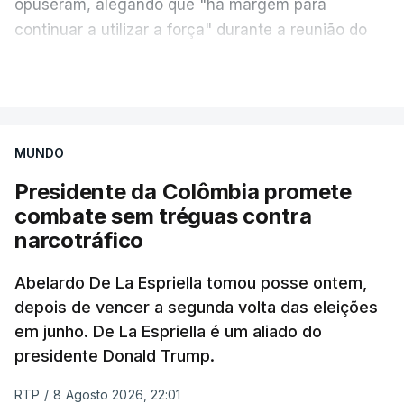
opuseram, alegando que "há margem para
continuar a utilizar a força" durante a reunião do
Gabinete de Segurança de quinta-feira.
VER MAIS
A ideia de uma trégua tem a ver com a
necessidade de travar os ataques com vista à
aplicação do plano de desarmamento do Hamas.
MUNDO
Presidente da Colômbia promete
Além disso, o correspondente do canal de
combate sem tréguas contra
televisão israelita i24News, que também teve
narcotráfico
acesso às deliberações do Gabinete, recordou na
sexta-feira que, após a reunião, ficou por decidir a
Abelardo De La Espriella tomou posse ontem,
autorização formal de Israel para a entrada em
depois de vencer a segunda volta das eleições
Gaza da Força Internacional de Estabilização, um
em junho. De La Espriella é um aliado do
contingente multinacional proposto no âmbito do
presidente Donald Trump.
Conselho da Paz promovido por Trump.
RTP
/
8 Agosto 2026, 22:01