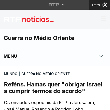
Entrar
Reféns. Hamas quer "o
Guerra no Médio Oriente
MENU
MUNDO
|
GUERRA NO MÉDIO ORIENTE
Reféns. Hamas quer "obrigar Israel
a cumprir termos do acordo"
Os enviados especiais da RTP a Jerusalém,
José Manuel Rosendo e Rodrigo Lobo,