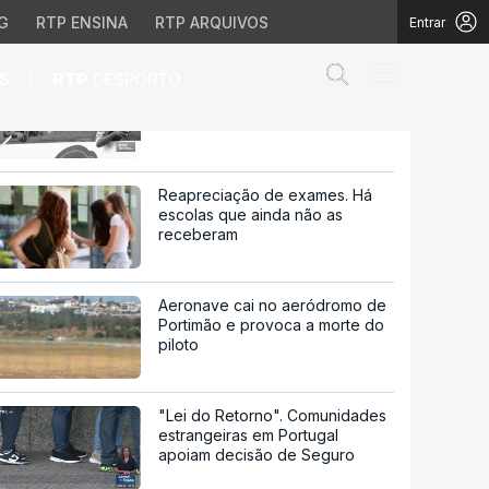
G
RTP ENSINA
RTP ARQUIVOS
Entrar
Abrir campo de
|
S
RTP
DESPORTO
Refugiados do Burundi na
Tanzânia regressam a casa
ssam a casa
Reapreciação de exames. Há
escolas que ainda não as
receberam
Aeronave cai no aeródromo de
Portimão e provoca a morte do
piloto
"Lei do Retorno". Comunidades
estrangeiras em Portugal
apoiam decisão de Seguro