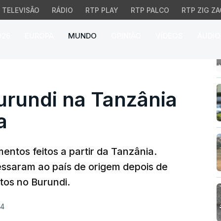
TELEVISÃO
RÁDIO
RTP PLAY
RTP PALCO
RTP ZIG ZA
026
EUROPA
MUNDO
OPINIÃO
VÍDEOS
ÁUDIO
undi na Tanzânia regre
urundi na Tanzânia
a
entos feitos a partir da Tanzânia.
essaram ao país de origem depois de
tos no Burundi.
24