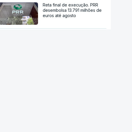
Reta final de execução. PRR
desembolsa 13.791 milhões de
euros até agosto
Viticultores do Douro em
protesto
"O rosto foi desfigurado".
Regime talibã inaugurou uma
nova era de mulheres
assassinadas
Kanye West em Portugal.
Polémicas não cancelaram o
concerto no Algarve
Festival Bons Sons. Cartaz com
música portuguesa até domingo