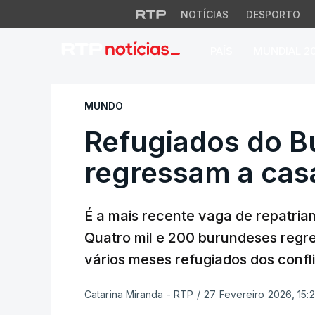
NOTÍCIAS
DESPORTO
PAÍS
MUNDIAL 2
Refugiados do Bur
MUNDO
Refugiados do B
regressam a cas
É a mais recente vaga de repatriam
Quatro mil e 200 burundeses regr
vários meses refugiados dos confli
Catarina Miranda - RTP
/
27 Fevereiro 2026, 15: