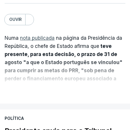
OUVIR
Numa
nota publicada
na página da Presidência da
República, o chefe de Estado afirma que
teve
presente, para esta decisão, o prazo de 31 de
agosto "a que o Estado português se vinculou"
para cumprir as metas do PRR, "sob pena de
perder o financiamento europeu associado a
essa reforma específica".
VER MAIS
António José Seguro entende que a reforma reúne
treze apoios sociais "num só" e pretende "tornar o
POLÍTICA
sistema mais simples, mais justo e transparente".