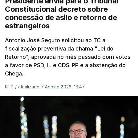
Presidente envia para o Tribunal
"Sempre que seja possível reduzir burocracias,
Constitucional decreto sobre
eliminar sobreposições e garantir que os apoios
concessão de asilo e retorno de
chegam a quem mais necessita, estaremos a dar
estrangeiros
um passo na direção certa", argumenta o
António José Seguro solicitou ao TC a
Presidente da República.
fiscalização preventiva da chama "Lei do
Retorno", aprovada no mês passado com votos
Assegurar que "ninguém é
a favor de PSD, IL e CDS-PP e a abstenção do
prejudicado"
Chega.
RTP
/
atualizado 7 Agosto 2026, 18:47
O Preisdente deixa, no entanto, deixa alguns
avisos:
uma reforma desta dimensão "deve ter
como primeiro critério a proteção das pessoas"
e "nenhum processo de simplificação pode
traduzir-se numa diminuição da proteção