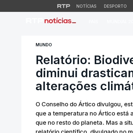
NOTÍCIAS
DESPORTO
PAÍS
MUNDIAL 2
Relatório: Biodive
MUNDO
Relatório: Biodiv
diminui drastica
alterações climá
O Conselho do Ártico divulgou, est
que a temperatura no Ártico está 
que no resto do planeta. Mas a si
relatório científico, divulgado no