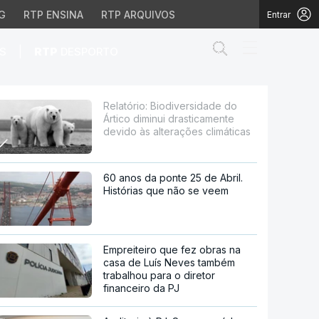
G
RTP ENSINA
RTP ARQUIVOS
Entrar
Abrir campo de
|
S
RTP
DESPORTO
i drasticamente devido à
Relatório: Biodiversidade do
Ártico diminui drasticamente
devido às alterações climáticas
60 anos da ponte 25 de Abril.
Histórias que não se veem
Empreiteiro que fez obras na
casa de Luís Neves também
trabalhou para o diretor
financeiro da PJ