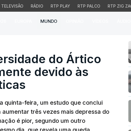
TELEVISÃO
RÁDIO
RTP PLAY
RTP PALCO
RTP ZIG ZA
026
EUROPA
MUNDO
OPINIÃO
VÍDEOS
ÁUDIO
rsidade do Ártico diminu
ersidade do Ártico
mente devido às
ticas
a quinta-feira, um estudo que conclui
a aumentar três vezes mais depressa do
tuação é pior, segundo um outro
 mesmo dia, que revela uma queda