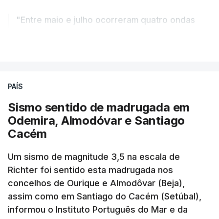
"Entre maio e julho ocorreram quatro ondas
de calor, sendo a terceira e a quarta
VER MAIS
registadas em julho”.
Enquanto os termómetros iam registando
PAÍS
temperaturas recorde, também a
chuva não
ajudou
.
Sismo sentido de madrugada em
Odemira, Almodóvar e Santiago
Pelo contrário, a precipitação manteve-se
muito
Cacém
abaixo do normal
e, em vários países, os solos
Um sismo de magnitude 3,5 na escala de
perderam grande parte da humidade.
Richter foi sentido esta madrugada nos
concelhos de Ourique e Almodôvar (Beja),
Houve também uma “
diminuição significativa de
assim como em Santiago do Cacém (Setúbal),
caudais de rios
, incluindo rios como o Sena, o
informou o Instituto Português do Mar e da
Reno e o Danúbio” que teve
impacto no