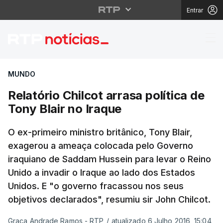
Entrar
Relatório Chilcot arras
MUNDO
Relatório Chilcot arrasa política de
Tony Blair no Iraque
O ex-primeiro ministro britânico, Tony Blair,
exagerou a ameaça colocada pelo Governo
iraquiano de Saddam Hussein para levar o Reino
Unido a invadir o Iraque ao lado dos Estados
Unidos. E "o governo fracassou nos seus
objetivos declarados", resumiu sir John Chilcot.
Graça Andrade Ramos - RTP
/
atualizado 6 Julho 2016, 15:04