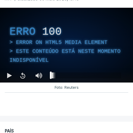
ERRO
100
ERROR ON HTML5 MEDIA ELEMENT
ESTE CONTEÚDO ESTÁ NESTE MOMENTO
INDISPONÍVEL
Foto: Reuters
PAÍS