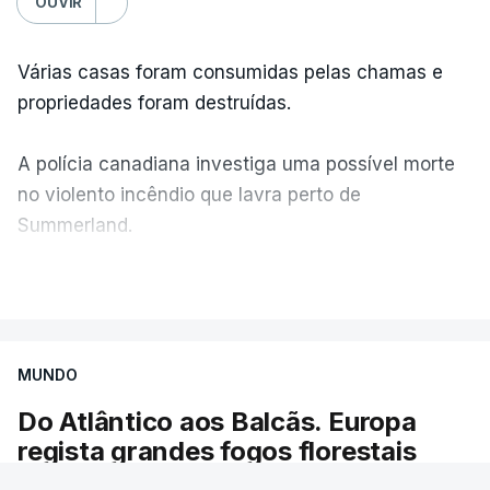
OUVIR
Várias casas foram consumidas pelas chamas e
propriedades foram destruídas.
A polícia canadiana investiga uma possível morte
no violento incêndio que lavra perto de
Summerland.
VER MAIS
É um cenário de terror, descreve o primeiro-
ministro da Columbia Britânica, David Iby.
MUNDO
Do Atlântico aos Balcãs. Europa
ERRO
100
regista grandes fogos florestais
ERROR ON HTML5 MEDIA ELEMENT