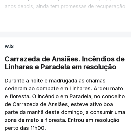
anos depois, ainda tem promessas de recuperação
por cumprir.
VER MAIS
ERRO
100
PAÍS
ERROR ON HTML5 MEDIA ELEMENT
Carrazeda de Ansiães. Incêndios de
Linhares e Paradela em resolução
ESTE CONTEÚDO ESTÁ NESTE
MOMENTO INDISPONÍVEL
Durante a noite e madrugada as chamas
cederam ao combate em Linhares. Ardeu mato
e floresta. O incêndio em Paradela, no concelho
de Carrazeda de Ansiães, esteve ativo boa
parte da manhã deste domingo, a consumir uma
zona de mato e floresta. Entrou em resolução
perto das 11h00.