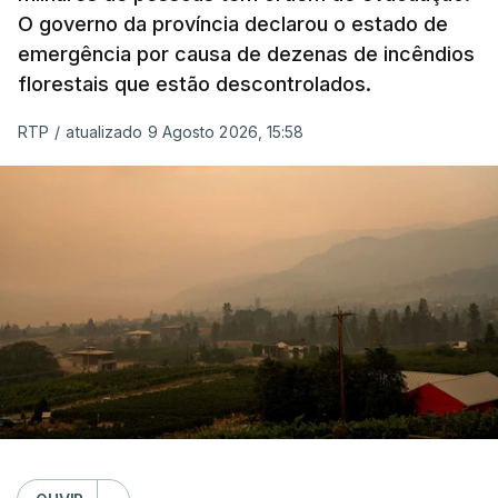
O governo da província declarou o estado de
e Faro.
emergência por causa de dezenas de incêndios
florestais que estão descontrolados.
O perigo de incêndio rural determinado pelo IPMA
tem cinco níveis, que vão de reduzido a máximo.
RTP
/
atualizado 9 Agosto 2026, 15:58
Os cálculos são obtidos a partir da temperatura do
ar, humidade relativa, velocidade do vento e
quantidade de precipitação nas 24 horas
anteriores.