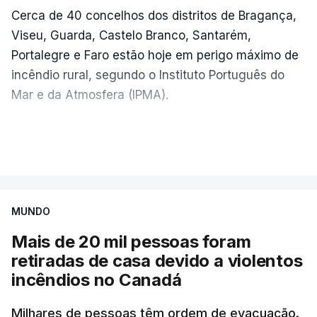
Cerca de 40 concelhos dos distritos de Bragança,
Viseu, Guarda, Castelo Branco, Santarém,
Portalegre e Faro estão hoje em perigo máximo de
incêndio rural, segundo o Instituto Português do
Mar e da Atmosfera (IPMA).
O IPMA colocou também em perigo muito elevado
VER MAIS
de incêndio cerca de 90 concelhos dos distritos de
Vila Real, Bragança, Porto, Aveiro, Viseu, Guarda,
Castelo Branco, Coimbra, Leiria, Santarém,
MUNDO
Portalegre, Évora, Beja e Faro.
Mais de 20 mil pessoas foram
Sob perigo elevado de incêndio estão 65
retiradas de casa devido a violentos
concelhos dos distritos de Viana do Castelo, Vila
incêndios no Canadá
Real, Braga, Porto, Aveiro, Coimbra, Viseu, Leiria,
Santarém, Lisboa, Setúbal, Portalegre, Évora, Beja
Milhares de pessoas têm ordem de evacuação.