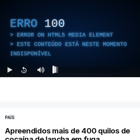
ERRO
100
ERROR ON HTML5 MEDIA ELEMENT
ESTE CONTEÚDO ESTÁ NESTE MOMENTO
INDISPONÍVEL
PAÍS
Apreendidos mais de 400 quilos de
cocaína de lancha em fuga