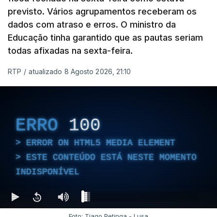
previsto. Vários agrupamentos receberam os
dados com atraso e erros. O ministro da
Educação tinha garantido que as pautas seriam
todas afixadas na sexta-feira.
RTP
/
atualizado 8 Agosto 2026, 21:10
ERRO
100
ERROR ON HTML5 MEDIA ELEMENT
ESTE CONTEÚDO ESTÁ NESTE MOMENTO
INDISPONÍVEL
Foto: Tiago Petinga - Lusa