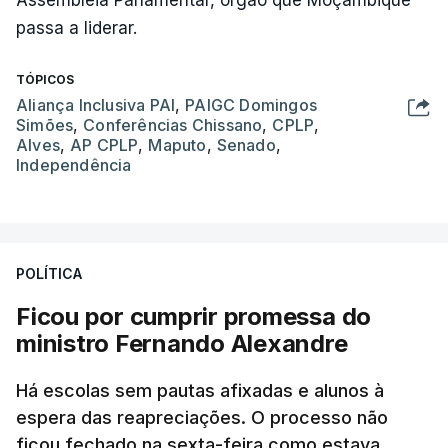
passa a liderar.
TÓPICOS
Aliança Inclusiva PAI
,
PAIGC Domingos
Simões
,
Conferências Chissano
,
CPLP
,
Alves
,
AP CPLP
,
Maputo
,
Senado
,
Independência
POLÍTICA
Ficou por cumprir promessa do
ministro Fernando Alexandre
Há escolas sem pautas afixadas e alunos à
espera das reapreciações. O processo não
ficou fechado na sexta-feira como estava