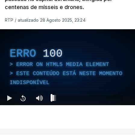
centenas de mísseis e drones.
RTP
/
atualizado 28 Agosto 2025, 23:24
ERRO
100
ERROR ON HTML5 MEDIA ELEMENT
ESTE CONTEÚDO ESTÁ NESTE MOMENTO
INDISPONÍVEL