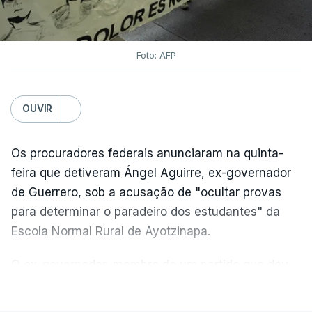
Foto: AFP
OUVIR
Os procuradores federais anunciaram na quinta-
feira que detiveram Ángel Aguirre, ex-governador
de Guerrero, sob a acusação de "ocultar provas
para determinar o paradeiro dos estudantes" da
Escola Normal Rural de Ayotzinapa.
O ex-governador, membro de um partido que deu
origem ao partido Morena, atualmente no poder no
VER MAIS
México, é o detido de maior destaque no caso até