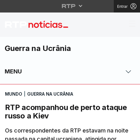
Entrar
RTP acompanhou de pe
Guerra na Ucrânia
MENU
MUNDO
|
GUERRA NA UCRÂNIA
RTP acompanhou de perto ataque
russo a Kiev
Os correspondentes da RTP estavam na noite
passada na capital ucraniana, atingida por