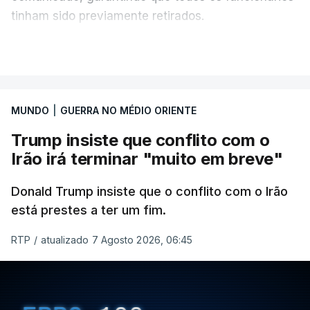
tinham sido previamente retirados.
Segundo o governador regional, Denis Pasler, três
VER MAIS
drones caíram hoje sobre o telhado do centro
logístico, sem deixar vítimas.
MUNDO
|
GUERRA NO MÉDIO ORIENTE
Desde meados de julho, a Ucrânia atingiu cerca de
Trump insiste que conflito com o
20 instalações pertencentes à Wildberries --- uma
Irão irá terminar "muito em breve"
plataforma de comércio online muito popular,
frequentemente chamada de "Amazon russa" ---
Donald Trump insiste que o conflito com o Irão
espalhadas por quase toda a Rússia e na Crimeia
está prestes a ter um fim.
anexada.
RTP
/
atualizado 7 Agosto 2026, 06:45
Os primeiros ataques, ocorridos na noite de 17 para
18 de julho, fizeram oito mortos e quase 90 feridos
em instalações nas regiões de Moscovo e Tambov
(centro-oeste).