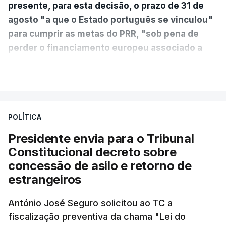
presente, para esta decisão, o prazo de 31 de
agosto "a que o Estado português se vinculou"
para cumprir as metas do PRR, "sob pena de
perder o financiamento europeu associado a
essa reforma específica".
VER MAIS
António José Seguro entende que a reforma reúne
treze apoios sociais "num só" e pretende "tornar o
POLÍTICA
sistema mais simples, mais justo e transparente".
Presidente envia para o Tribunal
"Sempre que seja possível reduzir burocracias,
Constitucional decreto sobre
eliminar sobreposições e garantir que os apoios
concessão de asilo e retorno de
chegam a quem mais necessita, estaremos a dar
estrangeiros
um passo na direção certa", argumenta o
António José Seguro solicitou ao TC a
Presidente da República.
fiscalização preventiva da chama "Lei do