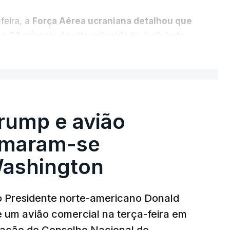
-feira, a
Força Aérea ucraniana detalhou que
e 28 mísseis de alta velocidade, incluindo
 antinavio
.
ER MAIS
nda que abateu 98 destes
drones
, sem
 tenha vindo a lamentar há semanas uma
lístico capazes de intercetar tais mísseis.
rump e avião
imaram-se
ashington
o Presidente norte-americano Donald
um avião comercial na terça-feira em
T