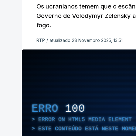
Os ucranianos temem que o escând
Governo de Volodymyr Zelensky a
fogo.
RTP
/
atualizado 28 Novembro 2025, 13:51
ERRO
100
ERROR ON HTML5 MEDIA ELEMENT
ESTE CONTEÚDO ESTÁ NESTE MOME