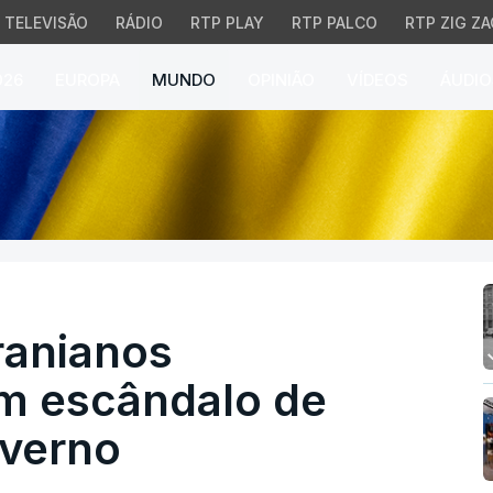
TELEVISÃO
RÁDIO
RTP PLAY
RTP PALCO
RTP ZIG ZA
026
EUROPA
MUNDO
OPINIÃO
VÍDEOS
ÁUDIO
nianos preocupados co
ranianos
m escândalo de
overno