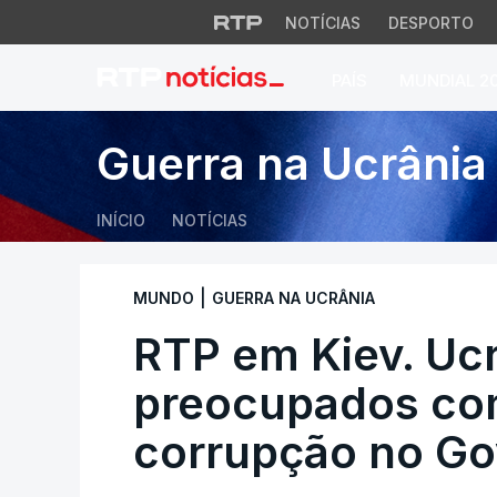
NOTÍCIAS
DESPORTO
PAÍS
MUNDIAL 2
RTP em Kiev. Ucra
Guerra na Ucrânia
INÍCIO
NOTÍCIAS
|
MUNDO
GUERRA NA UCRÂNIA
RTP em Kiev. Uc
preocupados co
corrupção no G