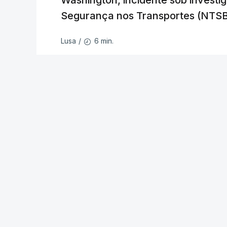
Washington, incidente sob invest
Segurança nos Transportes (NTSB
ESTE CONTEÚDO ESTÁ NESTE MO
6 min.
Lusa
/
Os militares russos dispararam quatro
e quatro mísseis antinavio, além de 1
principal a região de Kiev, acrescentou
Estes projéteis voam a velocidades m
pelos sistemas de defesa aérea Patrio