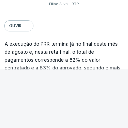
permitindo-se também, em certas situações, o
Filipe Silva - RTP
aumentar ou manter o apoio para "cerca de
afastamento coercivo e a expulsão de crianças
94% dos futuros beneficiários".
estrangeiras com menos de cinco anos que
tenham nascido em Portugal”.
OUVIR
Quanto aos futuros beneficiários, haverá uma
Além disso, “os prazos de privação da liberdade,
redução de apoios para 6 por cento das famílias
A execução do PRR termina já no final deste mês
por detenção administrativa, de cidadãos
e outros 64% terão um apoio "superior ao
de agosto e, nesta reta final, o total de
estrangeiros que não praticaram qualquer crime
atualmente existente".
Ou seja, cerca de um
pagamentos corresponde a 62% do valor
são substancialmente aumentados e, apesar de,
terço dos novos beneficiários irá assegurar, no
contratado e a 63% do aprovado, segundo o mais
em abstrato, a Constituição permitir a privação de
novo regime, os mesmos apoios que teria com o
recente relatório de monitorização.
liberdade, exige também a proporcionalidade da
anterior.
sua duração e a possibilidade de controlo judicial”.
De acordo com os dados divulgados esta sexta-
De acordo com o Governo, os principais
feira, só na última semana foram pagos mais 99
VER MAIS
O presidente também considera relevante a
beneficiários que vêem a sua situação melhorada
milhões de euros.
alteração “do efeito normal atribuído à impugnação
serão "as famílias que recebem o RSI", os
dos atos administrativos desfavoráveis aos
"agregados numerosos" e ainda os beneficiários
Até quarta-feira desta semana, a taxa de
PAÍS
requerentes e aos beneficiários de proteção – que
de subsídios sociais de parentalidade, pensões de