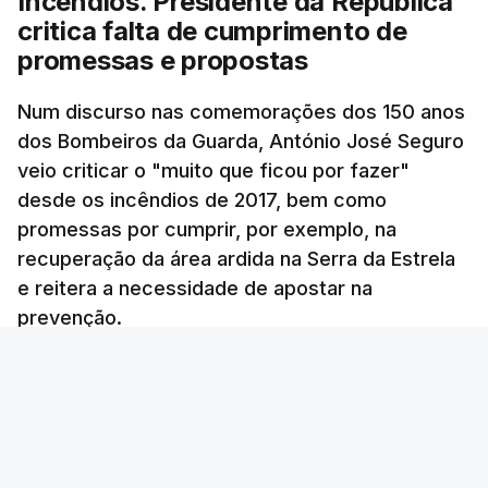
Incêndios. Presidente da República
armado com os Estados Unidos e Israel, além das
critica falta de cumprimento de
questões económicas de um país em guerra que
promessas e propostas
se confronta agora com uma inflação de 88%.
Num discurso nas comemorações dos 150 anos
De acordo com a informação oficial, que não indica
dos Bombeiros da Guarda, António José Seguro
onde ou quando decorreu a reunião, Khamenei e
veio criticar o "muito que ficou por fazer"
Pezeshkian discutiram ainda formas de garantir
desde os incêndios de 2017, bem como
recursos e gerir as despesas "em riais, divisas e
promessas por cumprir, por exemplo, na
energia", bem como sobre a cooperação
recuperação da área ardida na Serra da Estrela
económica com parceiros estrangeiros.
e reitera a necessidade de apostar na
prevenção.
Para os Estados Unidos seguiu ainda um recado:
Ana Sofia Rodrigues - RTP
/
atualizado 9 Agosto 2026, 14:24
"corrijam o comportamento". Teerão deixou ainda
novas exigências para reabrir o Estreito de Ormuz,
incluindo o fim do bloqueio naval, suspensão das
sanções e fim das operações militares contra o