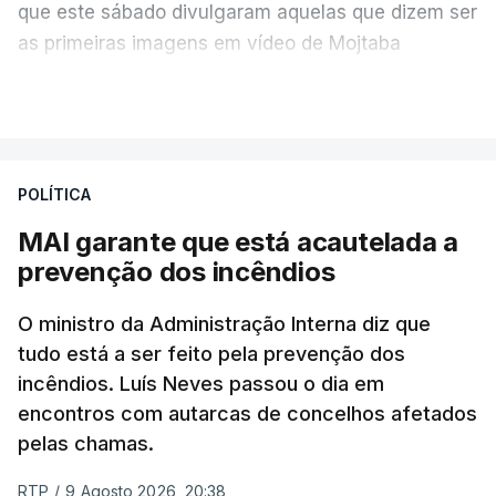
que este sábado divulgaram aquelas que dizem ser
as primeiras imagens em vídeo de Mojtaba
Khamenei desde o início da guerra.
VER MAIS
O vídeo de 12 segundos, sem aúdio, data ou local
de gravação, foi colocado pela agência de notícias
Mehr na rede social Telegram, como aquilo que
POLÍTICA
pode ser considerada uma resposta à imprensa
MAI garante que está acautelada a
israelita, que nos últimos tempos vem dando conta
prevenção dos incêndios
de que o líder supremo iraniano estará em estado
crítico na sequência do bombardeamento que no
O ministro da Administração Interna diz que
último dia de fevereiro passado matou o pai, o
tudo está a ser feito pela prevenção dos
ayatollah Ali Khamenei, e outros membros da
incêndios. Luís Neves passou o dia em
família.
encontros com autarcas de concelhos afetados
pelas chamas.
As imagens mostram Mojtaba Khamenei no que
será uma aula religiosa, mas sem qualquer
RTP
/
9 Agosto 2026, 20:38