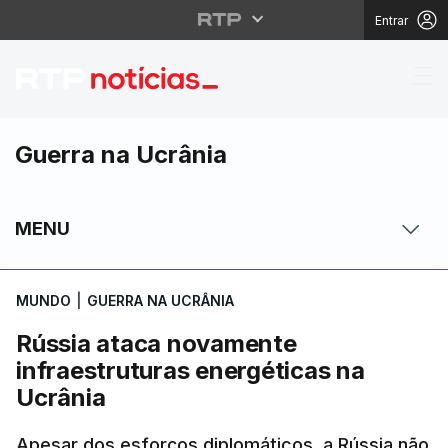
Entrar
Rússia ataca novament
Guerra na Ucrânia
MENU
MUNDO
|
GUERRA NA UCRÂNIA
Rússia ataca novamente
infraestruturas energéticas na
Ucrânia
Apesar dos esforços diplomáticos, a Rússia não