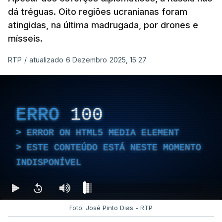
dá tréguas. Oito regiões ucranianas foram
atingidas, na última madrugada, por drones e
mísseis.
RTP
/
atualizado 6 Dezembro 2025, 15:27
ERRO
100
ERROR ON HTML5 MEDIA ELEMENT
ESTE CONTEÚDO ESTÁ NESTE MOMENTO
INDISPONÍVEL
Foto: José Pinto Dias - RTP