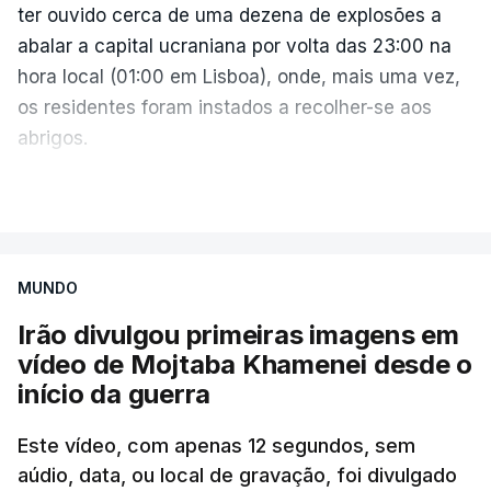
ter ouvido cerca de uma dezena de explosões a
Zelensky diz que a pressão americana é vital,
abalar a capital ucraniana por volta das 23:00 na
sobretudo quando Vladimir Putin continua a
hora local (01:00 em Lisboa), onde, mais uma vez,
apostar em mísseis balísticos para atacar território
os residentes foram instados a recolher-se aos
ucraniano.
abrigos.
A administração militar local tinha anunciado
VER MAIS
Também a presidente da Comissão Europeia reagiu
pouco antes o acionamento de um "alerta aéreo
à decisão do Senado americando, saudando a
devido ao uso de mísseis balísticos".
votação que deu luz verde ao novo pacote de
sanções.
MUNDO
Na periferia nordeste de Kiev, os ataques russos
Irão divulgou primeiras imagens em
causaram três mortos, incluindo uma criança de 4
Ursula von der Leyen escreveu na rede social X
vídeo de Mojtaba Khamenei desde o
anos, bem como três feridos, na aldeia de
que, "com sanções contundentes e
início da guerra
Pukhivka, segundo os serviços de resgate, sem
complementares, a Europa e os Estados Unidos
especificar se os ataques foram realizados com
podem, mais uma vez, mostrar o que parceiros
Este vídeo, com apenas 12 segundos, sem
mísseis ou drones.
históricos podem alcançar, quando agem em
aúdio, data, ou local de gravação, foi divulgado