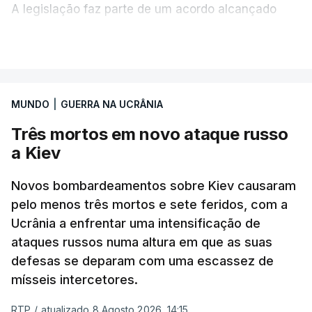
A legislação faz parte de um acordo alcançado
pelos senadores com o objetivo de ajudar a
VER MAIS
Ucrânia a travar as receitas energéticas russas.
Entre essas sanções está a proibição de visto a
MUNDO
|
GUERRA NA UCRÂNIA
Vladimir Putin e aos principais comandantes
militares e ainda a aplicação de tarifas até 500%
Três mortos em novo ataque russo
sobre as exportações russas.
a Kiev
Novos bombardeamentos sobre Kiev causaram
pelo menos três mortos e sete feridos, com a
ERRO
100
Ucrânia a enfrentar uma intensificação de
ERROR ON HTML5 MEDIA ELEMENT
ataques russos numa altura em que as suas
defesas se deparam com uma escassez de
ESTE CONTEÚDO ESTÁ NESTE
mísseis intercetores.
MOMENTO INDISPONÍVEL
RTP
/
atualizado 8 Agosto 2026, 14:15