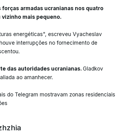
s forças armadas ucranianas nos quatro
u vizinho mais pequeno.
turas energéticas", escreveu Vyacheslav
houve interrupções no fornecimento de
scentou.
rte das autoridades ucranianas.
Gladkov
valiada ao amanhecer.
ais do Telegram mostravam zonas residenciais
ões
zhzhia