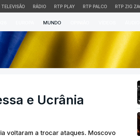
TELEVISÃO
RÁDIO
RTP PLAY
RTP PALCO
RTP ZIG ZA
026
EUROPA
MUNDO
OPINIÃO
VÍDEOS
ÁUDIO
sa e Ucrânia atinge Bel
essa e Ucrânia
ânia voltaram a trocar ataques. Moscovo