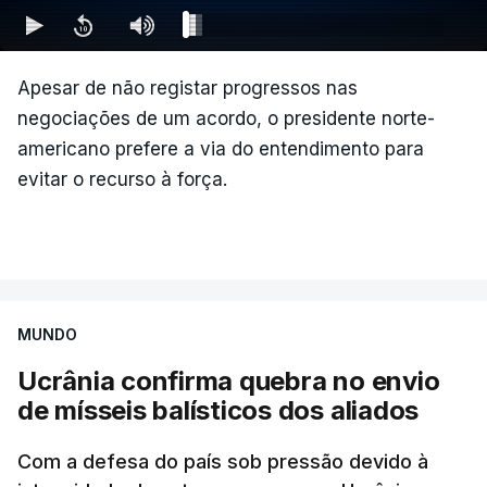
abstenha de viagens nesta direção ou nas suas
proximidades ou que escolha uma rota alternativa".
Apesar de não registar progressos nas
Embora não tenha reconhecido o impacto de
negociações de um acordo, o presidente norte-
nenhum drone contra a infraestrutura crítica local,
americano prefere a via do entendimento para
o canal independente russo Astra publicou
evitar o recurso à força.
fotografias nas quais se observam duas colunas de
fumo, uma das quais proviria, segundo o meio de
comunicação, da refinaria Slavneft-YANOS.
A informação também foi confirmada pelo canal
MUNDO
ucraniano Exilenova+, que também publicou
fotografias e vídeos das consequências do ataque.
Ucrânia confirma quebra no envio
de mísseis balísticos dos aliados
Esta empresa, que processa cerca de 15 milhões
de toneladas de crude anuais e está entre as cinco
Com a defesa do país sob pressão devido à