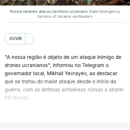
Rússia também atacou território ucraniano
State Emergency
Service of Ukraine via Reuters
OUVIR
"A nossa região é objeto de um ataque inimigo de
drones ucranianos", informou no Telegram o
governador local, Mikhail Yevrayev, ao destacar
que se tratou do maior ataque desde o início da
guerra, com as defesas antiaéreas russas a abater
88 drones.
Por sua vez, o Ministério da Defesa da Rússia
VER MAIS
reportou hoje o abate de 605 drones ucranianos de
asa fixa sobre 18 regiões russas, a anexada