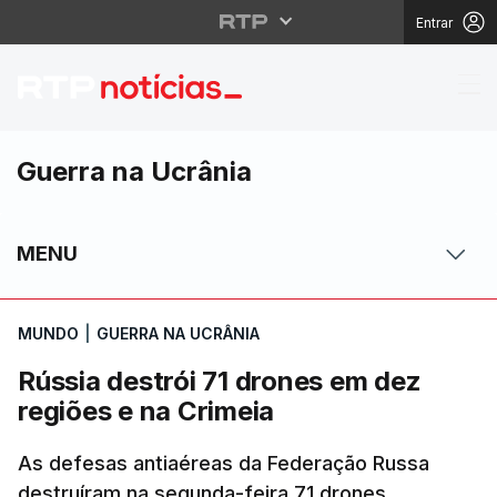
Entrar
Rússia destrói 71 dron
Guerra na Ucrânia
MENU
MUNDO
|
GUERRA NA UCRÂNIA
Rússia destrói 71 drones em dez
regiões e na Crimeia
As defesas antiaéreas da Federação Russa
destruíram na segunda-feira 71 drones