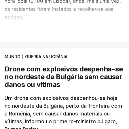
hora local (01:00 em Lisboa), onde, mais uma vez,
os residentes foram instados a recolher-se aos
abrigos.
A administração militar local tinha anunciado
VER MAIS
pouco antes o acionamento de um "alerta aéreo
devido ao uso de mísseis balísticos".
MUNDO
|
GUERRA NA UCRÂNIA
Na periferia nordeste de Kiev, os ataques russos
Drone com explosivos despenha-se
causaram três mortos, incluindo uma criança de 4
no nordeste da Bulgária sem causar
anos, bem como três feridos, na aldeia de
danos ou vítimas
Pukhivka, segundo os serviços de resgate, sem
especificar se os ataques foram realizados com
Um drone com explosivos despenhou-se hoje
mísseis ou drones.
no nordeste da Bulgária, perto da fronteira com
a Roménia, sem causar danos materiais ou
Na própria capital, foram contabilizados quatro
vítimas, informou o primeiro-ministro búlgaro,
feridos pela autoridade militar, enquanto os