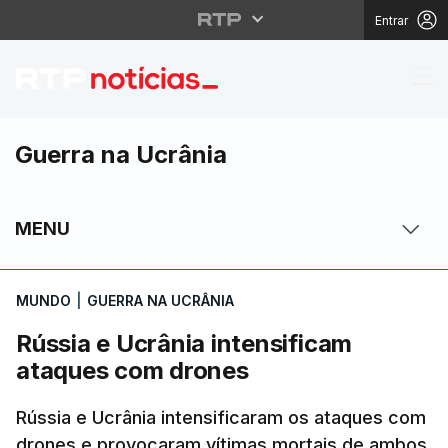
Entrar
Rússia e Ucrânia inte
Guerra na Ucrânia
MENU
MUNDO
|
GUERRA NA UCRÂNIA
Rússia e Ucrânia intensificam
ataques com drones
Rússia e Ucrânia intensificaram os ataques com
drones e provocaram vítimas mortais de ambos