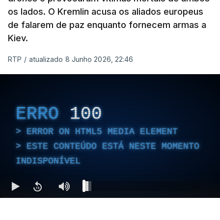
os lados. O Kremlin acusa os aliados europeus
de falarem de paz enquanto fornecem armas a
Kiev.
RTP
/
atualizado 8 Junho 2026, 22:46
ERRO
100
ERROR ON HTML5 MEDIA ELEMENT
ESTE CONTEÚDO ESTÁ NESTE MOMENTO
INDISPONÍVEL