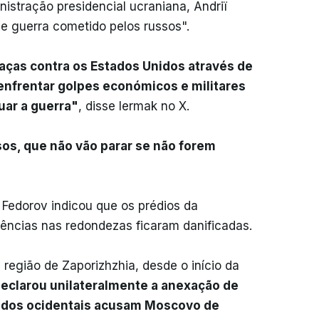
istração presidencial ucraniana, Andriï
e guerra cometido pelos russos".
ças contra os Estados Unidos através de
enfrentar golpes económicos e militares
uar a guerra"
, disse Iermak no X.
sos, que não vão parar se não forem
 Fedorov indicou que os prédios da
idências nas redondezas ficaram danificadas.
região de Zaporizhzhia, desde o início da
declarou unilateralmente a anexação de
liados ocidentais acusam Moscovo de