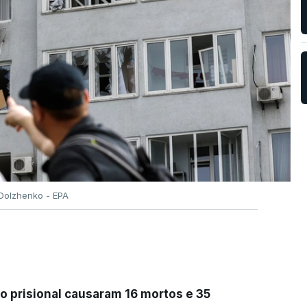
Dolzhenko - EPA
 prisional causaram 16 mortos e 35