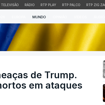
TELEVISÃO
RÁDIO
RTP PLAY
RTP PALCO
RTP ZIG ZA
026
EUROPA
MUNDO
OPINIÃO
VÍDEOS
ÁUDIO
aças de Trump. Pelo m
meaças de Trump.
mortos em ataques