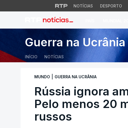
NOTÍCIAS
DESPORTO
PAÍS
MUNDIAL 2
Rússia ignora ame
Guerra na Ucrânia
INÍCIO
NOTÍCIAS
|
MUNDO
GUERRA NA UCRÂNIA
Rússia ignora a
Pelo menos 20 
russos