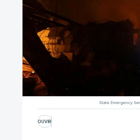
State Emergency Ser
OUVIR