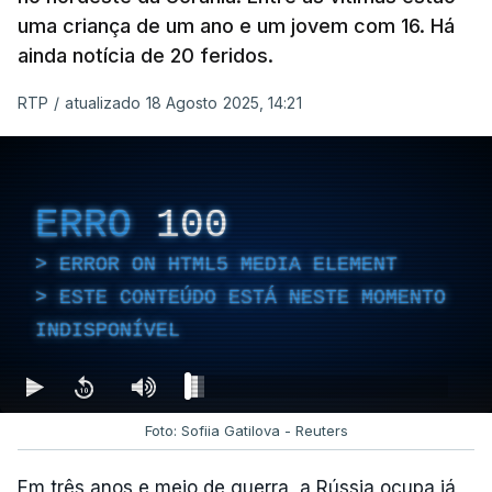
uma criança de um ano e um jovem com 16. Há
ainda notícia de 20 feridos.
RTP
/
atualizado 18 Agosto 2025, 14:21
ERRO
100
ERROR ON HTML5 MEDIA ELEMENT
ESTE CONTEÚDO ESTÁ NESTE MOMENTO
INDISPONÍVEL
Foto: Sofiia Gatilova - Reuters
Em três anos e meio de guerra, a Rússia ocupa já