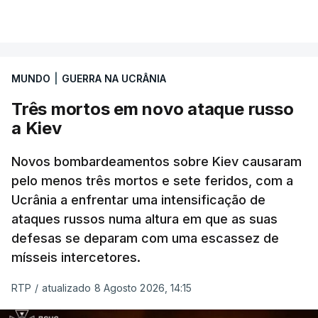
pelos senadores com o objetivo de ajudar a
VER MAIS
Ucrânia a travar as receitas energéticas russas.
Entre essas sanções está a proibição de visto a
MUNDO
|
GUERRA NA UCRÂNIA
Vladimir Putin e aos principais comandantes
militares e ainda a aplicação de tarifas até 500%
Três mortos em novo ataque russo
sobre as exportações russas.
a Kiev
Novos bombardeamentos sobre Kiev causaram
pelo menos três mortos e sete feridos, com a
ERRO
100
Ucrânia a enfrentar uma intensificação de
ERROR ON HTML5 MEDIA ELEMENT
ataques russos numa altura em que as suas
defesas se deparam com uma escassez de
ESTE CONTEÚDO ESTÁ NESTE
mísseis intercetores.
MOMENTO INDISPONÍVEL
RTP
/
atualizado 8 Agosto 2026, 14:15