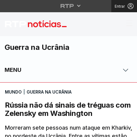
Entrar
Rússia não dá sinais 
Guerra na Ucrânia
MENU
MUNDO
|
GUERRA NA UCRÂNIA
Rússia não dá sinais de tréguas com
Zelensky em Washington
Morreram sete pessoas num ataque em Kharkiv,
no nordeste da Ucrânia. Entre as vítimas estão