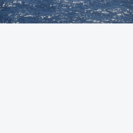
Foto: Autoridade Marítima Nacional
OUVIR
A Polícia Judiciária (PJ) apreendeu 421 quilos de
cocaína ao largo de Sines. O conjunto de fardos de
droga tinham acabado de ser lançados ao mar de
uma lancha rápida durante a perseguição.