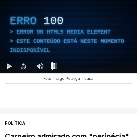
ERRO
100
ERROR ON HTML5 MEDIA ELEMENT
ESTE CONTEÚDO ESTÁ NESTE MOMENTO
INDISPONÍVEL
Foto: Tiago Petinga - Lusa
POLÍTICA
Carneiro admirado com "peripécia"