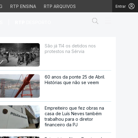
G
RTP ENSINA
RTP ARQUIVOS
Entrar
Abrir campo de
|
S
RTP
DESPORTO
via
São já 114 os detidos nos
protestos na Sérvia
60 anos da ponte 25 de Abril.
Histórias que não se veem
Empreiteiro que fez obras na
casa de Luís Neves também
trabalhou para o diretor
financeiro da PJ