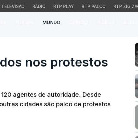
TELEVISÃO
RÁDIO
RTP PLAY
RTP PALCO
RTP ZIG ZA
026
EUROPA
MUNDO
OPINIÃO
VÍDEOS
ÁUDIO
dos nos protestos na Sér
tidos nos protestos
s 120 agentes de autoridade. Desde
s outras cidades são palco de protestos