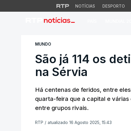
NOTÍCIAS
DESPORTO
PAÍS
MUNDIAL 2
São já 114 os deti
MUNDO
São já 114 os de
na Sérvia
Há centenas de feridos, entre ele
quarta-feira que a capital e vária
entre grupos rivais.
RTP
/
atualizado 16 Agosto 2025, 15:43