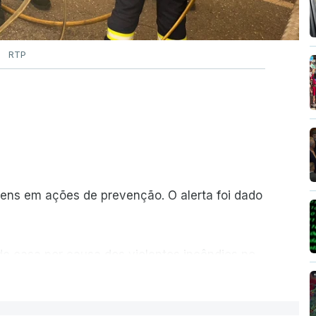
RTP
ns em ações de prevenção. O alerta foi dado
de casa por causa dos violentos incêndios no
ER MAIS