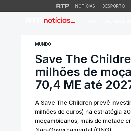
NOTÍCIAS
DESPORTO
PAÍS
MUNDIAL 2
Save The Children
MUNDO
Save The Childre
milhões de moç
70,4 ME até 202
A Save The Children prevê investi
milhões de euros) na estratégia 2
moçambicanos, mais de metade cr
Não-Governamental (ONG).