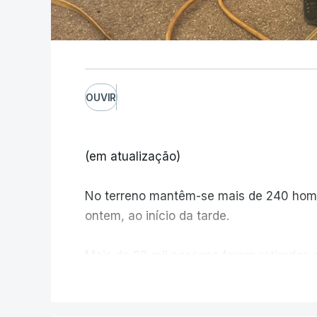
OUVIR
(em atualização)
No terreno mantêm-se mais de 240 home
ontem, ao início da tarde.
Mais de 20 mil pessoas foram retiradas 
Canadá
V