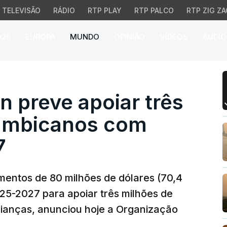
TELEVISÃO
RÁDIO
RTP PLAY
RTP PALCO
RTP ZIG ZA
026
EUROPA
MUNDO
OPINIÃO
VÍDEOS
ÁUDIO
 preve apoiar três mil
n preve apoiar três
ambicanos com
7
mentos de 80 milhões de dólares (70,4
025-2027 para apoiar três milhões de
ianças, anunciou hoje a Organização