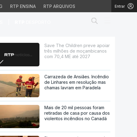
G
RTP ENSINA
RTP ARQUIVOS
Entrar
Abrir campo de
|
S
RTP
DESPORTO
hões de moçambicanos c
Save The Children preve apoiar
três milhões de moçambicanos
com 70,4 ME até 2027
Carrazeda de Ansiães. Incêndio
de Linhares em resolução mas
chamas lavram em Paradela
Mais de 20 mil pessoas foram
retiradas de casa por causa dos
violentos incêndios no Canadá