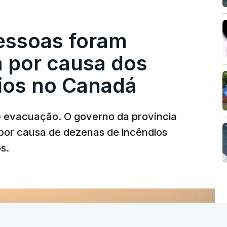
pessoas foram
a por causa dos
dios no Canadá
e evacuação. O governo da província
por causa de dezenas de incêndios
s.