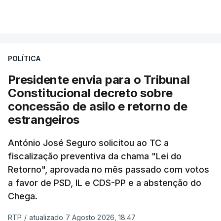
essa reforma específica".
VER MAIS
António José Seguro entende que a reforma reúne
treze apoios sociais "num só" e pretende "tornar o
POLÍTICA
sistema mais simples, mais justo e transparente".
Presidente envia para o Tribunal
"Sempre que seja possível reduzir burocracias,
Constitucional decreto sobre
eliminar sobreposições e garantir que os apoios
concessão de asilo e retorno de
chegam a quem mais necessita, estaremos a dar
estrangeiros
um passo na direção certa", argumenta o
António José Seguro solicitou ao TC a
Presidente da República.
fiscalização preventiva da chama "Lei do
Retorno", aprovada no mês passado com votos
Assegurar que "ninguém é
a favor de PSD, IL e CDS-PP e a abstenção do
prejudicado"
Chega.
RTP
/
atualizado 7 Agosto 2026, 18:47