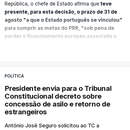
República, o chefe de Estado afirma que
teve
presente, para esta decisão, o prazo de 31 de
agosto "a que o Estado português se vinculou"
para cumprir as metas do PRR, "sob pena de
perder o financiamento europeu associado a
essa reforma específica".
VER MAIS
António José Seguro entende que a reforma reúne
treze apoios sociais "num só" e pretende "tornar o
POLÍTICA
sistema mais simples, mais justo e transparente".
Presidente envia para o Tribunal
"Sempre que seja possível reduzir burocracias,
Constitucional decreto sobre
eliminar sobreposições e garantir que os apoios
concessão de asilo e retorno de
chegam a quem mais necessita, estaremos a dar
estrangeiros
um passo na direção certa", argumenta o
António José Seguro solicitou ao TC a
Presidente da República.