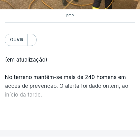
RTP
OUVIR
(em atualização)
No terreno mantêm-se mais de 240 homens em
ações de prevenção. O alerta foi dado ontem, ao
início da tarde.
Mais de 20 mil pessoas foram retiradas de casa
VER MAIS
por causa dos violentos incêndios no Canadá