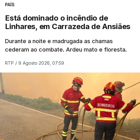
ERRO
100
PAÍS
ERROR ON HTML5 MEDIA ELEMENT
Está dominado o incêndio de
Linhares, em Carrazeda de Ansiães
ESTE CONTEÚDO ESTÁ NESTE
MOMENTO INDISPONÍVEL
Durante a noite e madrugada as chamas
cederam ao combate. Ardeu mato e floresta.
RTP
/
9 Agosto 2026, 07:59