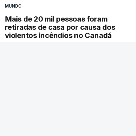
MUNDO
Mais de 20 mil pessoas foram
retiradas de casa por causa dos
violentos incêndios no Canadá
Milhares de pessoas têm ordem de evacuação.
O governo da província declarou o estado de
emergência por causa de dezenas de incêndios
florestais que estão descontrolados.
RTP
/
9 Agosto 2026, 08:03