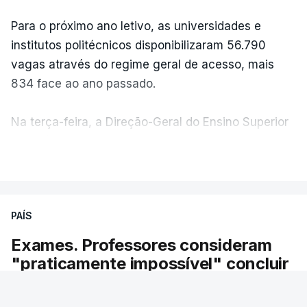
Para o próximo ano letivo, as universidades e
institutos politécnicos disponibilizaram 56.790
vagas através do regime geral de acesso, mais
834 face ao ano passado.
Na terça-feira, a Direção-Geral do Ensino Superior
(DGES) contabilizava já perto de 55 mil candidatos,
VER MAIS
ultrapassando o total de 49.595 inscritos na 1.ª
fase do concurso do ano passado.
PAÍS
No primeiro dia do concurso deste ano, apenas
304 alunos tinham apresentado candidatura, muito
Exames. Professores consideram
abaixo dos 10 mil que o tinham feito no primeiro dia
"praticamente impossível" concluir
do concurso do ano passado.
reapreciações até sexta-feira