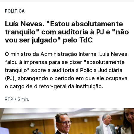
Construbarcelos para acolher um atrelado
POLÍTICA
apreendido numa operação de droga.
Luís Neves. "Estou absolutamente
tranquilo" com auditoria à PJ e "não
vou ser julgado" pelo TdC
O ministro da Administração Interna, Luís Neves,
falou à imprensa para se dizer "absolutamente
tranquilo" sobre a auditoria à Polícia Judiciária
(PJ), abrangendo o período em que ele ocupava
o cargo de diretor-geral da instituição.
RTP
/
5 min.