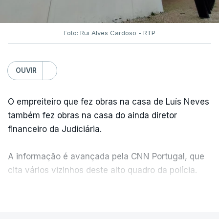
Foto: Rui Alves Cardoso - RTP
OUVIR
O empreiteiro que fez obras na casa de Luís Neves
também fez obras na casa do ainda diretor
financeiro da Judiciária.
A informação é avançada pela CNN Portugal, que
cita vários vizinhos deste alto quadro da polícia.
VER MAIS
Foi o diretor financeiro, Álvaro Pires, que assumiu a
responsabilidade de sugerir as instalações da