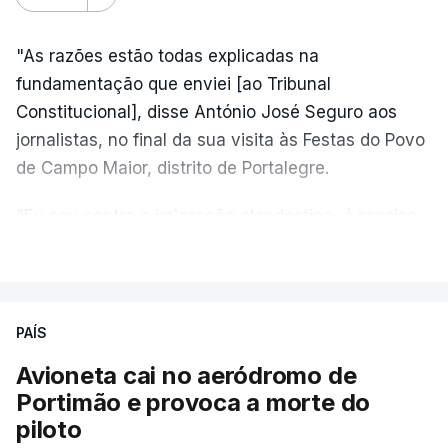
"As razões estão todas explicadas na
fundamentação que enviei [ao Tribunal
Constitucional], disse António José Seguro aos
jornalistas, no final da sua visita às Festas do Povo
de Campo Maior, distrito de Portalegre.
"Eu sou contra a imigração clandestina, é preciso
combater ferozmente a imigração ilegal,
VER MAIS
precisamos de regular a nossa imigração e
precisamos de defender as nossas fronteiras e
nada disto é incompatível com tratarmos com
PAÍS
dignidade as pessoas, designadamente menores e
Avioneta cai no aeródromo de
crianças", acrescentou.
Portimão e provoca a morte do
piloto
António José Seguro mostrou dúvidas sobre se é