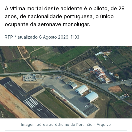
garantido o superior interesse da criança.
A vítima mortal deste acidente é o piloto, de 28
anos, de nacionalidade portuguesa, o único
ocupante da aeronave monolugar.
ERRO
100
RTP
/
atualizado 8 Agosto 2026, 11:33
ERROR ON HTML5 MEDIA ELEMENT
ESTE CONTEÚDO ESTÁ NESTE
MOMENTO INDISPONÍVEL
O Chega considerou "de uma enorme gravidade" a
decisão do Presidente da República
de enviar para
o Tribunal Constitucional o decreto sobre retorno
de estrangeiros, sustentando tratar-se de "uma
Imagem aérea aeródromo de Portimão - Arquivo
irresponsabilidade".