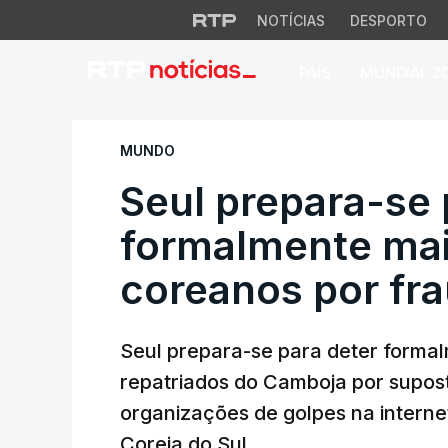
NOTÍCIAS
DESPORTO
PAÍS
MUNDIAL 2
Seul prepara-se pa
MUNDO
Seul prepara-se 
formalmente mai
coreanos por fra
Seul prepara-se para deter formal
repatriados do Camboja por supo
organizações de golpes na internet
Coreia do Sul.