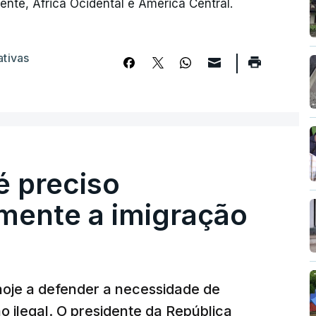
ente, África Ocidental e América Central.
ativas
é preciso
mente a imigração
hoje a defender a necessidade de
 ilegal. O presidente da República