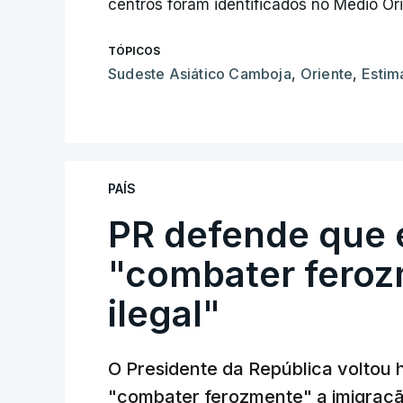
centros foram identificados no Médio Ori
TÓPICOS
Sudeste Asiático Camboja
,
Oriente
,
Estim
PAÍS
PR defende que 
"combater feroz
ilegal"
O Presidente da República voltou 
"combater ferozmente" a imigração