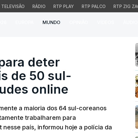
TELEVISÃO
RÁDIO
RTP PLAY
RTP PALCO
RTP ZIG ZA
026
EUROPA
MUNDO
OPINIÃO
VÍDEOS
ÁUDIO
ra deter formalmente m
para deter
s de 50 sul-
udes online
mente a maioria dos 64 sul-coreanos
stamente trabalharem para
 nesse país, informou hoje a polícia da