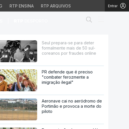
G
RTP ENSINA
RTP ARQUIVOS
Entrar
Abrir campo de
|
S
RTP
DESPORTO
ais de 50 sul-coreanos 
Seul prepara-se para deter
formalmente mais de 50 sul-
coreanos por fraudes online
PR defende que é preciso
"combater ferozmente a
imigração ilegal"
Aeronave cai no aeródromo de
Portimão e provoca a morte do
piloto