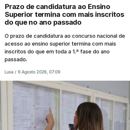
deslizamento de terras numa estrada nos Nortes,
Prazo de candidatura ao Ensino
que entretanto já foi parcialmente desobstruída.
Superior termina com mais inscritos
do que no ano passado
Na
Terceira
, na Praia da Vitória, o mau tempo
deixou o parque de campismo sem condições
O prazo de candidatura ao concurso nacional de
acesso ao ensino superior termina com mais
foram por isso realojadas 67 pessoas no parque de
inscritos do que em toda a 1.ª fase do ano
estacionamento da escola profissional, como
passado.
explicou à RTP Antena 1 Vânia Ferreira, presidente
da Câmara Municipal da Praia da Vitória.
Lusa
/
6 Agosto 2026, 07:09
ERRO
100
ERROR ON HTML5 MEDIA ELEMENT
ESTE CONTEÚDO ESTÁ NESTE
MOMENTO INDISPONÍVEL