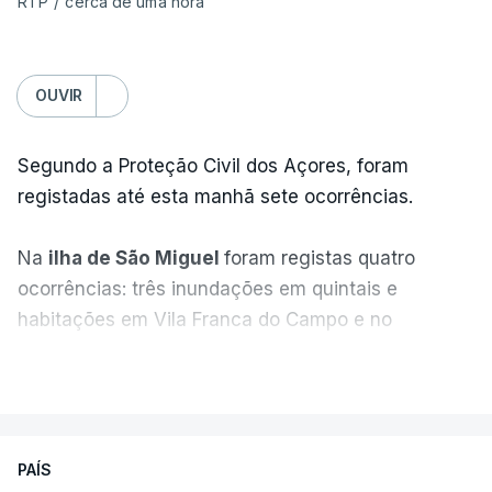
RTP
/
cerca de uma hora
OUVIR
Segundo a Proteção Civil dos Açores, foram
registadas até esta manhã sete ocorrências.
Na
ilha de São Miguel
foram registas quatro
ocorrências: três inundações em quintais e
habitações em Vila Franca do Campo e no
Nordeste uma inundação numa casa.
VER MAIS
Em
São Jorge
houve duas: na freguesia da
Urzelina, no concelho de Velas, foi registada uma
PAÍS
inundação numa habitação e houve um