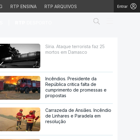
G
RTP ENSINA
RTP ARQUIVOS
Entrar
Abrir campo de
|
S
RTP
DESPORTO
 Damasco
Síria. Ataque terrorista faz 25
mortos em Damasco
Incêndios. Presidente da
República critica falta de
cumprimento de promessas e
propostas
Carrazeda de Ansiães. Incêndio
de Linhares e Paradela em
resolução