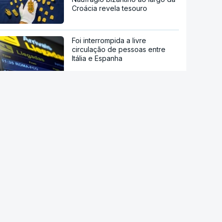
Croácia revela tesouro
Foi interrompida a livre
circulação de pessoas entre
Itália e Espanha
Maiorca na rua contra excessos
do turismo
Deputada da oposição atirou
ovos ao primeiro-ministro
interino no Kosovo
Após Ceuta. UE pede a Meta e
TikTok que reforcem vigilância
sobre desinformação