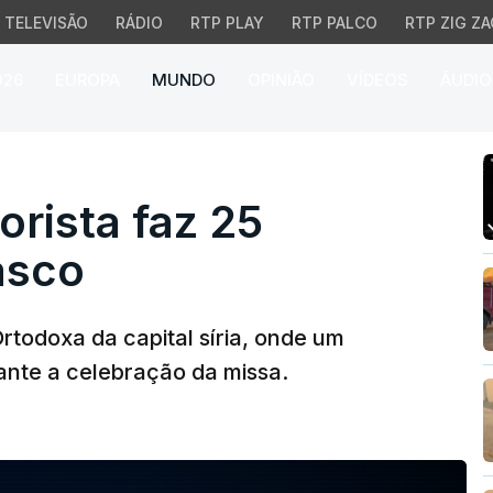
TELEVISÃO
RÁDIO
RTP PLAY
RTP PALCO
RTP ZIG ZA
026
EUROPA
MUNDO
OPINIÃO
VÍDEOS
ÁUDIO
orista faz 25 mortos em
rorista faz 25
asco
todoxa da capital síria, onde um
nte a celebração da missa.