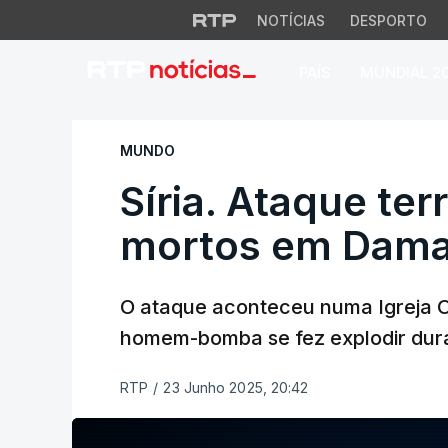
NOTÍCIAS
DESPORTO
PAÍS
MUNDIAL 2
Síria. Ataque terr
MUNDO
Síria. Ataque ter
mortos em Dam
O ataque aconteceu numa Igreja Or
homem-bomba se fez explodir dura
RTP
/
23 Junho 2025, 20:42