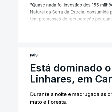
"Quase nada foi investido dos 155 milh
Natural da Serra da Estrela, consumida 
tem promessas de recuperação por cump
V
PAÍS
Está dominado o
ERRO
100
ERROR ON HTML5 MEDIA ELEMEN
Linhares, em Ca
ESTE CONTEÚDO ESTÁ NESTE MO
Durante a noite e madrugada as 
mato e floresta.