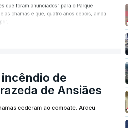
ões que foram anunciados" para o Parque
pelas chamas e que, quatro anos depois, ainda
rir.
ER MAIS
 incêndio de
T
rrazeda de Ansiães
MENTO INDISPONÍVEL
chamas cederam ao combate. Ardeu