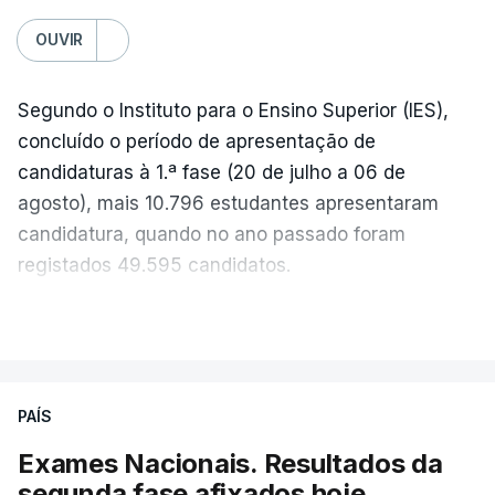
OUVIR
Segundo o Instituto para o Ensino Superior (IES),
concluído o período de apresentação de
candidaturas à 1.ª fase (20 de julho a 06 de
agosto), mais 10.796 estudantes apresentaram
candidatura, quando no ano passado foram
registados 49.595 candidatos.
"Os resultados da 1ª fase do concurso nacional de
VER MAIS
acesso mostram que em 2026 se registou o
número mais elevado de candidatos nos últimos 30
anos, exceto nos anos da pandemia de Covid-19,
PAÍS
durante os quais foram adotadas regras
Exames Nacionais. Resultados da
excecionais para a conclusão do ensino
segunda fase afixados hoje